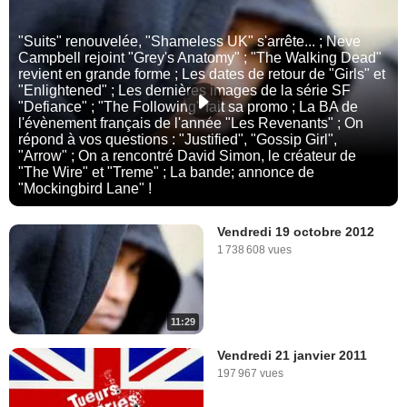
"Suits" renouvelée, "Shameless UK" s'arrête... ; Neve
Campbell rejoint "Grey's Anatomy" ; "The Walking Dead"
revient en grande forme ; Les dates de retour de "Girls" et
"Enlightened" ; Les dernières images de la série SF
"Defiance" ; "The Following" fait sa promo ; La BA de
l'évènement français de l'année "Les Revenants" ; On
répond à vos questions : "Justified", "Gossip Girl",
"Arrow" ; On a rencontré David Simon, le créateur de
"The Wire" et "Treme" ; La bande; annonce de
"Mockingbird Lane" !
Vendredi 19 octobre 2012
1 738 608 vues
11:29
Vendredi 21 janvier 2011
197 967 vues