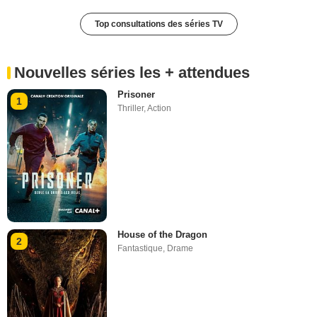
Top consultations des séries TV
Nouvelles séries les + attendues
Prisoner
1
Thriller
,
Action
House of the Dragon
2
Fantastique
,
Drame