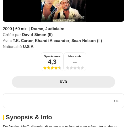
2000
|
60 min
|
Drame
,
Judiciaire
Créée par
David Simon (II)
Avec
T.K. Carter
,
Khandi Alexander
,
Sean Nelson (II)
Nationalité
U.S.A.
Spectateurs
Mes amis
4,3
--
DVD
Synopsis & Info
DeAndre McCullough vit avec sa mère et son père, tous deux