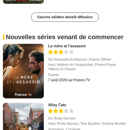
Saisons inédites bientôt diffusées
Nouvelles séries venant de commencer
La mère et l'assassin
De
Alexandra Echkenazi
,
Franck Ollivier
Avec
Hélène de Fougerolles
,
Florent Peyre
,
Vittoria Di Savoia
Drame
7 août 2026 sur France.TV
Alley Cats
De
Ricky Gervais
Avec
Ricky Gervais
,
Tom Basden
,
Andrew Brooke
Animation
,
Comédie