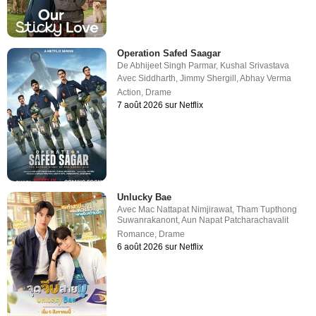
Operation Safed Saagar
De
Abhijeet Singh Parmar
,
Kushal Srivastava
Avec
Siddharth
,
Jimmy Shergill
,
Abhay Verma
Action
,
Drame
7 août 2026 sur Netflix
Unlucky Bae
Avec
Mac Nattapat Nimjirawat
,
Tham Tupthong
Suwanrakanont
,
Aun Napat Patcharachavalit
Romance
,
Drame
6 août 2026 sur Netflix