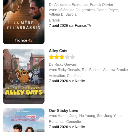
De
Alexandra Echkenazi
,
Franck Ollivier
Avec
Hélène de Fougerolles
,
Florent Peyre
,
Vittoria Di Savoia
Drame
7 août 2026 sur France.TV
Alley Cats
De
Ricky Gervais
Avec
Ricky Gervais
,
Tom Basden
,
Andrew Brooke
Animation
,
Comédie
7 août 2026 sur Netflix
Our Sticky Love
Avec
Hae-in Jung
,
Ha Young
,
Seo Jung-Yeon
Romance
,
Comédie
7 août 2026 sur Netflix