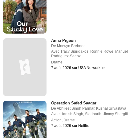
Anna Pigeon
De
Morwyn Brebner
Avec
Tracy Spiridakos
,
Ronnie Rowe
,
Manuel
Rodriguez-Saenz
Drame
7 août 2026 sur USA Network Inc.
Operation Safed Saagar
De
Abhijeet Singh Parmar
,
Kushal Srivastava
Avec
Harssh Singh
,
Siddharth
,
Jimmy Shergill
Action
,
Drame
7 août 2026 sur Netflix