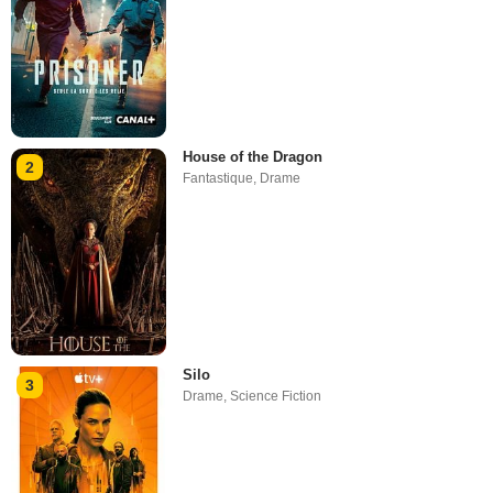
House of the Dragon
2
Fantastique
,
Drame
Silo
3
Drame
,
Science Fiction