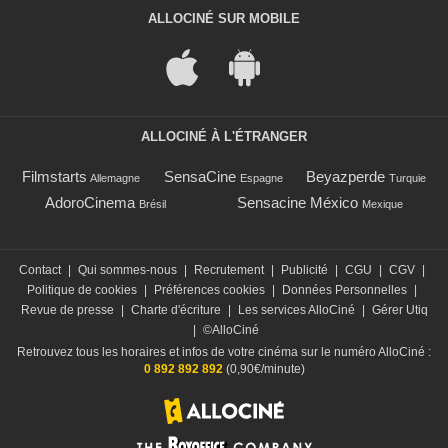
ALLOCINÉ SUR MOBILE
ALLOCINÉ À L'ÉTRANGER
Filmstarts
SensaCine
Beyazperde
Allemagne
Espagne
Turquie
AdoroCinema
Sensacine México
Brésil
Mexique
Contact
|
Qui sommes-nous
|
Recrutement
|
Publicité
|
CGU
|
CGV
|
Politique de cookies
|
Préférences cookies
|
Données Personnelles
|
Revue de presse
|
Charte d'écriture
|
Les services AlloCiné
|
Gérer Utiq
|
©AlloCiné
Retrouvez tous les horaires et infos de votre cinéma sur le numéro AlloCiné :
0 892 892 892
(0,90€/minute)