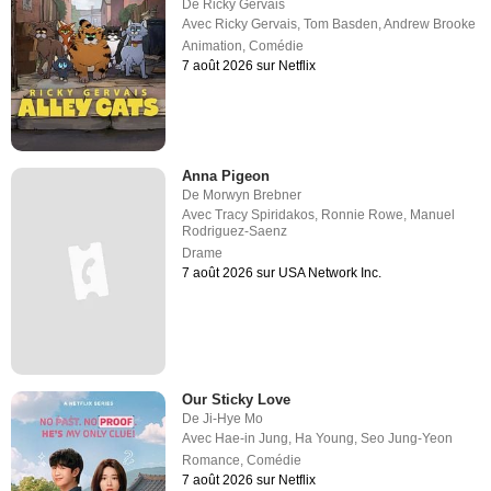
De
Ricky Gervais
Avec
Ricky Gervais
,
Tom Basden
,
Andrew Brooke
Animation
,
Comédie
7 août 2026 sur Netflix
Anna Pigeon
De
Morwyn Brebner
Avec
Tracy Spiridakos
,
Ronnie Rowe
,
Manuel
Rodriguez-Saenz
Drame
7 août 2026 sur USA Network Inc.
Our Sticky Love
De
Ji-Hye Mo
Avec
Hae-in Jung
,
Ha Young
,
Seo Jung-Yeon
Romance
,
Comédie
7 août 2026 sur Netflix