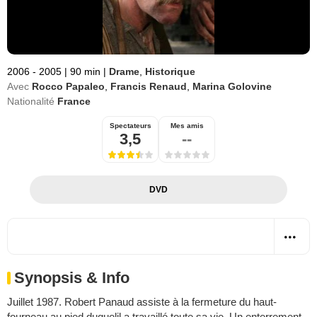
2006 - 2005
|
90 min
|
Drame
,
Historique
Avec
Rocco Papaleo
,
Francis Renaud
,
Marina Golovine
Nationalité
France
Spectateurs
Mes amis
3,5
--
DVD
Synopsis & Info
Juillet 1987. Robert Panaud assiste à la fermeture du haut-
fourneau au pied duquelil a travaillé toute sa vie. Un enterrement