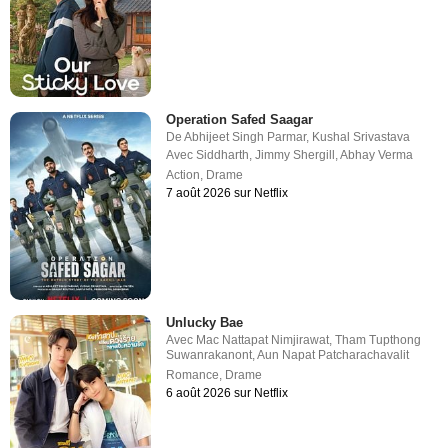
Operation Safed Saagar
De
Abhijeet Singh Parmar
,
Kushal Srivastava
Avec
Siddharth
,
Jimmy Shergill
,
Abhay Verma
Action
,
Drame
7 août 2026 sur Netflix
Unlucky Bae
Avec
Mac Nattapat Nimjirawat
,
Tham Tupthong
Suwanrakanont
,
Aun Napat Patcharachavalit
Romance
,
Drame
6 août 2026 sur Netflix