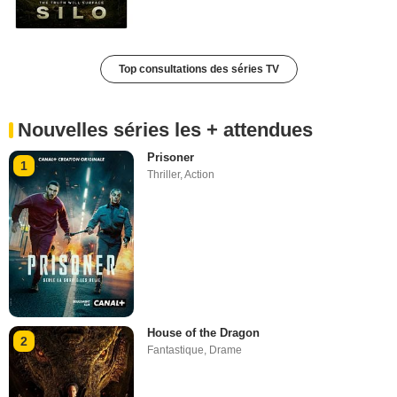
Top consultations des séries TV
Nouvelles séries les + attendues
Prisoner
1
Thriller
,
Action
House of the Dragon
2
Fantastique
,
Drame