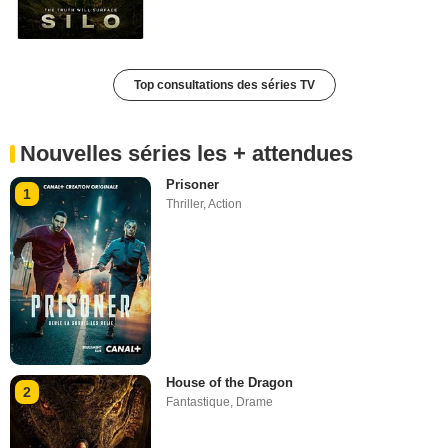
Top consultations des séries TV
Nouvelles séries les + attendues
Prisoner
1
Thriller
,
Action
House of the Dragon
2
Fantastique
,
Drame