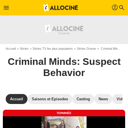
profil
menu
search
Accueil
Séries
Séries TV les plus populaires
Séries Drame
Criminal Minds: Suspect Behavior
Criminal Minds: Suspect
Behavior
Accueil
Saisons et Episodes
Casting
News
Vidéo
TERMINÉE