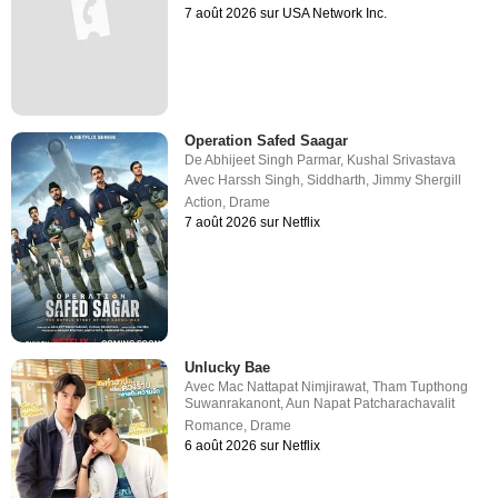
7 août 2026 sur USA Network Inc.
Operation Safed Saagar
De
Abhijeet Singh Parmar
,
Kushal Srivastava
Avec
Harssh Singh
,
Siddharth
,
Jimmy Shergill
Action
,
Drame
7 août 2026 sur Netflix
Unlucky Bae
Avec
Mac Nattapat Nimjirawat
,
Tham Tupthong
Suwanrakanont
,
Aun Napat Patcharachavalit
Romance
,
Drame
6 août 2026 sur Netflix