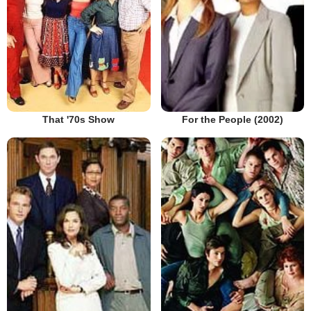
That '70s Show
For the People (2002)