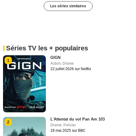
Les séries similaires
Séries TV les + populaires
GIGN
1
Action
,
Drame
22 juillet 2026 sur Netflix
L'Attentat du vol Pan Am 103
2
Drame
,
Policier
18 mai 2025 sur BBC