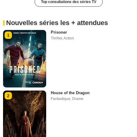
Top consultations des séries TV
Nouvelles séries les + attendues
Prisoner
1
Thriller
,
Action
House of the Dragon
2
Fantastique
,
Drame