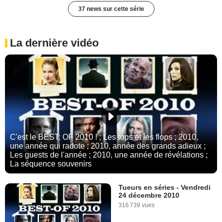
37 news sur cette série
La dernière vidéo
C'est le BEST; OF 2010 ! ; Les tops et les flops ; 2010,
une année qui radote ; 2010, année des grands adieux ;
Les guests de l'année ; 2010, une année de révélations ;
La séquence souvenirs
Tueurs en séries - Vendredi
24 décembre 2010
316 739 vues