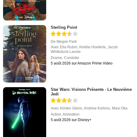
Sterling Point
De
Megan Park
Avec
Ella Rubin
,
Amélie Hoeferle
,
Jacob
Whiteduck-Lavoie
Drame
,
Comédie
5 août 2026 sur Amazon Prime Video
Star Wars: Visions Présente - Le Neuvième
Jedi
Avec
Kimiko Glenn
,
Andrew Kishino
,
Masi Oka
Action
,
Animation
5 août 2026 sur Disney+