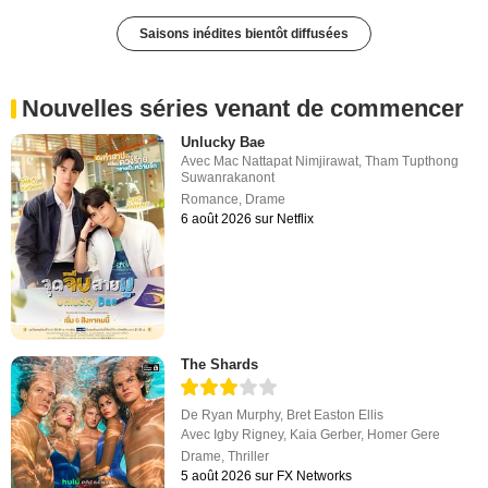
Saisons inédites bientôt diffusées
Nouvelles séries venant de commencer
Unlucky Bae
Avec
Mac Nattapat Nimjirawat
,
Tham Tupthong
Suwanrakanont
Romance
,
Drame
6 août 2026 sur Netflix
The Shards
De
Ryan Murphy
,
Bret Easton Ellis
Avec
Igby Rigney
,
Kaia Gerber
,
Homer Gere
Drame
,
Thriller
5 août 2026 sur FX Networks