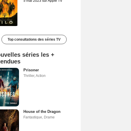
5 mai 2023 sur Apple TV
Top consultations des séries TV
uvelles séries les +
tendues
Prisoner
Thriller
,
Action
House of the Dragon
Fantastique
,
Drame