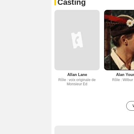
Casting
Allan Lane
Alan You
Rôle : voix originale de
Rôle : Wilbur
Monsieur Ed