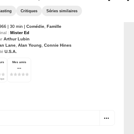
asting
Critiques
Séries similaires
1966
|
30 min
|
Comédie
,
Famille
inal :
Mister Ed
ar
Arthur Lubin
lan Lane
,
Alan Young
,
Connie Hines
té
U.S.A.
urs
Mes amis
--
tique