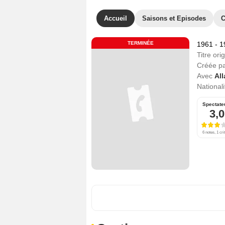
Accueil
Saisons et Episodes
C
TERMINÉE
1961 - 
Titre orig
Créée p
Avec
Al
Nationali
Spectate
3,0
6 notes, 1 cri