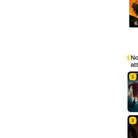
No
at
1
2