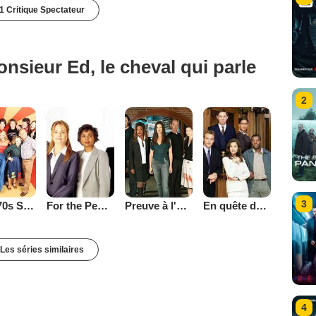
1 Critique Spectateur
nsieur Ed, le cheval qui parle
2
3
That '70s Show
Preuve à l'appui
En quête de justice
For the People (2002)
Les séries similaires
4