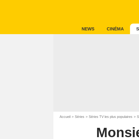
NEWS
CINÉMA
S
Accueil
Séries
Séries TV les plus populaires
S
Monsie