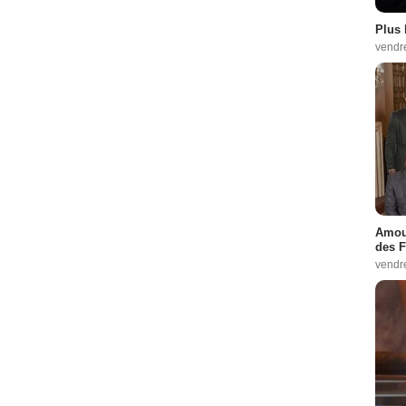
Plus 
vendr
Amour
des F
vendr