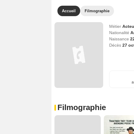
Accueil
Filmographie
Métier
Acteu
Nationalité
A
Naissance
2
Décès
27 oc
a
Filmographie