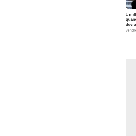
1 mil
quand
devra
vendr