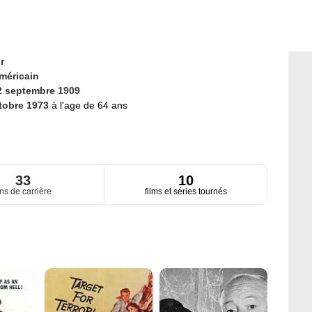
r
méricain
2 septembre 1909
tobre 1973
à l'age de 64 ans
33
10
ns de carrière
films et séries tournés