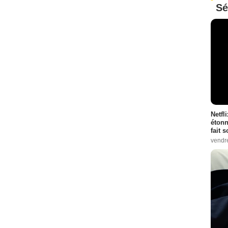
Sé
Netfl
étonn
fait 
vendr