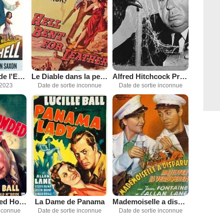
Les Cavaliers de l'Enfer
Le Diable dans la peau
Alfred Hitchcock Présente
 2023
Date de sortie inconnue
Date de sortie inconnue
Twelve Crowded Hours
La Dame de Panama
Mademoiselle a disparu
inconnue
Date de sortie inconnue
Date de sortie inconnue