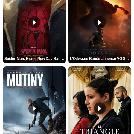
Spider-Man: Brand New Day Bande-annonce VO STFR
L'Odyssée Bande-annonce VO STFR