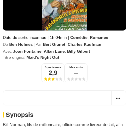
Date de sortie inconnue
|
1h 04min
|
Comédie
,
Romance
De
Ben Holmes
Par
Bert Granet
,
Charles Kaufman
|
Avec
Joan Fontaine
,
Allan Lane
,
Billy Gilbert
Titre original
Maid's Night Out
Spectateurs
Mes amis
2,9
--
Synopsis
Bill Norman, fils de millionnaire, officie comme livreur de lait, afin