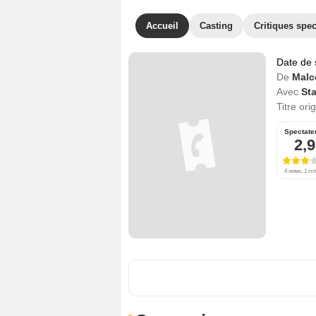
Accueil
Casting
Critiques spec
Date de 
De
Malc
Avec
St
Titre ori
Spectate
2,9
4 notes, 1 cri