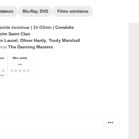
tateurs
Blu-Ray, DVD
Films similaires
sortie inconnue
|
1h 03min
|
Comédie
olm Saint Clair
an Laurel
,
Oliver Hardy
,
Trudy Marshall
ginal
The Dancing Masters
urs
Mes amis
--
tique