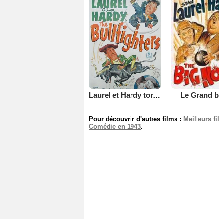
Laurel et Hardy toréadors
Le Grand 
Pour découvrir d'autres films :
Meilleurs f
Comédie en 1943
.