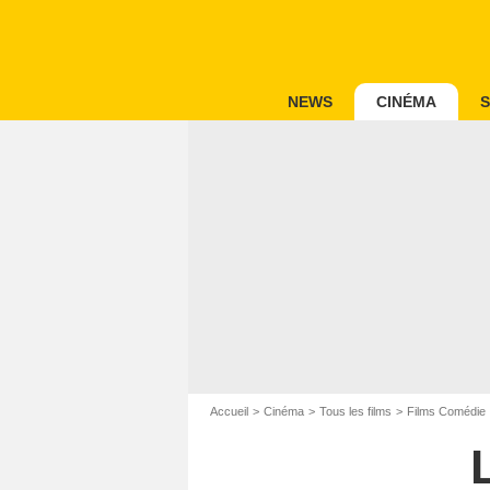
NEWS
CINÉMA
S
Accueil
Cinéma
Tous les films
Films Comédie