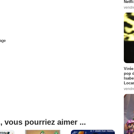
Netfl
vendr
age
Virée
pop d
Isabe
Loca
vendr
, vous pourriez aimer ...