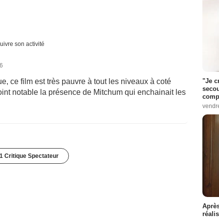
uivre son activité
16
"Je c
, ce film est très pauvre à tout les niveaux à coté
secou
point notable la présence de Mitchum qui enchainait les
compo
vendr
1 Critique Spectateur
Après
réali