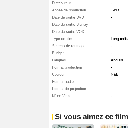
Distributeur
-
Année de production
1943
Date de sortie DVD
-
Date de sortie Blu-ray
-
Date de sortie VOD
-
Type de film
Long métr
Secrets de tournage
-
Budget
-
Langues
Anglais
Format production
-
Couleur
N&B
Format audio
-
Format de projection
-
N° de Visa
-
Si vous aimez ce film