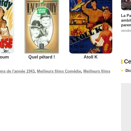
La Pa
ambit
paren
vendr
boum
Quel pétard !
Atoll K
Ce
Di
ilms de l'année 1943
,
Meilleurs films Comédie
,
Meilleurs films