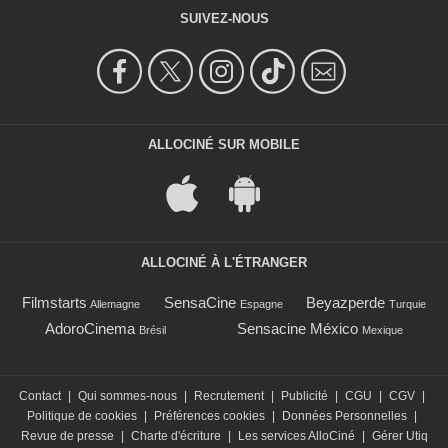
SUIVEZ-NOUS
ALLOCINÉ SUR MOBILE
ALLOCINÉ À L'ÉTRANGER
Filmstarts
SensaCine
Beyazperde
Allemagne
Espagne
Turquie
AdoroCinema
Sensacine México
Brésil
Mexique
Contact
|
Qui sommes-nous
|
Recrutement
|
Publicité
|
CGU
|
CGV
|
Politique de cookies
|
Préférences cookies
|
Données Personnelles
|
Revue de presse
|
Charte d'écriture
|
Les services AlloCiné
|
Gérer Utiq