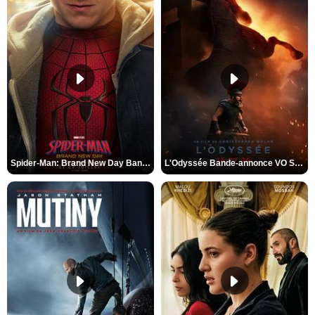
Spider-Man: Brand New Day Bande-annonce VO STFR
L'Odyssée Bande-annonce VO STFR