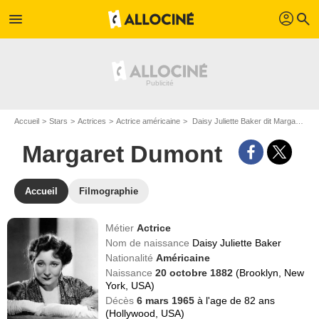
profil
menu
search
Accueil
Stars
Actrices
Actrice américaine
Daisy Juliette Baker dit Margaret Dumont
Margaret Dumont
Accueil
Filmographie
Métier
Actrice
Nom de naissance
Daisy Juliette Baker
Nationalité
Américaine
Naissance
20 octobre 1882
(Brooklyn, New
York, USA)
Décès
6 mars 1965
à l'age de 82 ans
(Hollywood, USA)