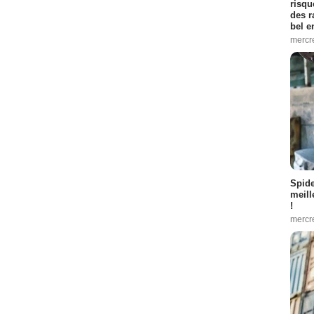
risqu
des r
bel 
mercr
Spid
meill
!
mercr