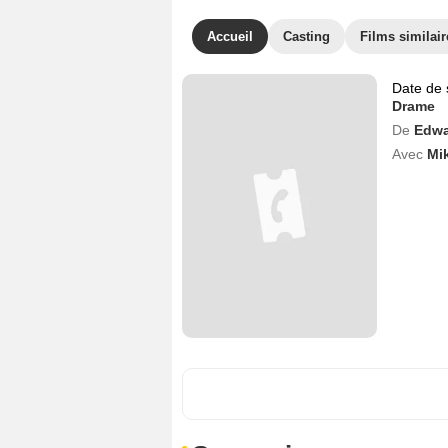
Accueil
Casting
Films similair
Date de 
Drame
De
Edwa
Avec
Mi