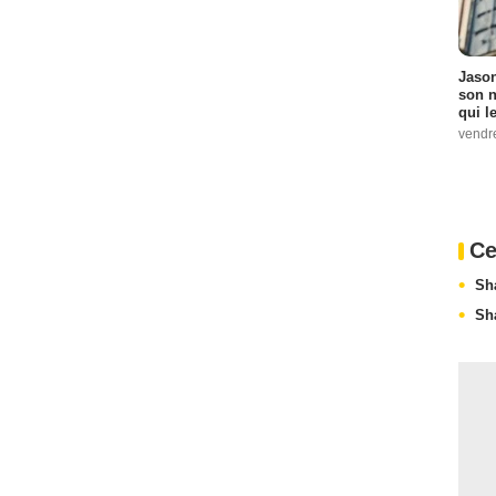
Jason
son n
qui le
vendre
Ce
Sh
Sh