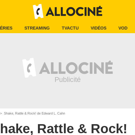
ÉRIES
STREAMING
TVACTU
VIDÉOS
VOD
Shake, Rattle & Rock! de Edward L. Cahn
hake, Rattle & Rock!