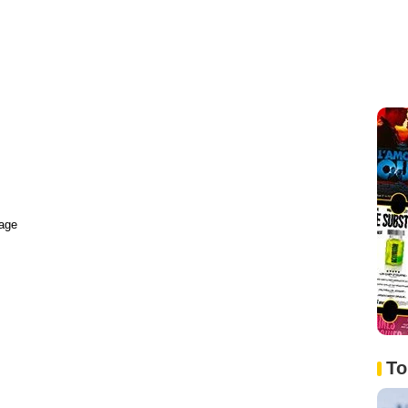
age
To