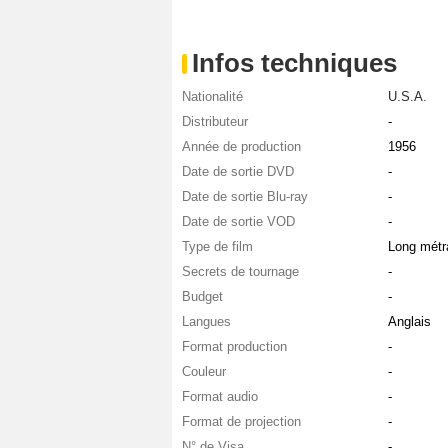
Infos techniques
Nationalité
U.S.A.
Distributeur
-
Année de production
1956
Date de sortie DVD
-
Date de sortie Blu-ray
-
Date de sortie VOD
-
Type de film
Long métr
Secrets de tournage
-
Budget
-
Langues
Anglais
Format production
-
Couleur
-
Format audio
-
Format de projection
-
N° de Visa
-