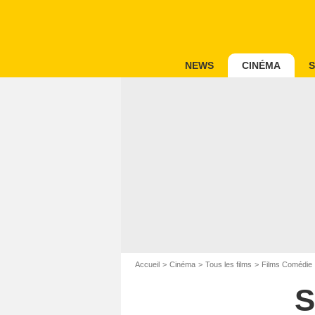
NEWS
CINÉMA
S
Accueil
Cinéma
Tous les films
Films Comédie
S