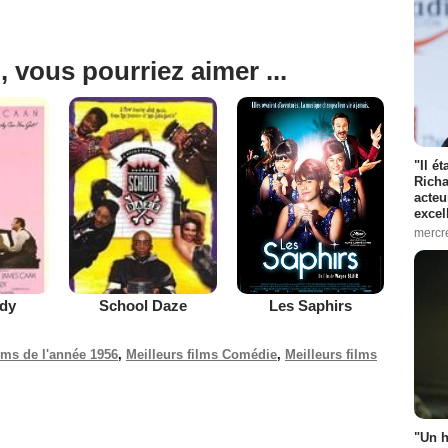
, vous pourriez aimer ...
"Il é
Richa
acteu
excel
mercr
Les Saphirs
dy
School Daze
ilms de l'année 1956
,
Meilleurs films Comédie
,
Meilleurs films
"Un h