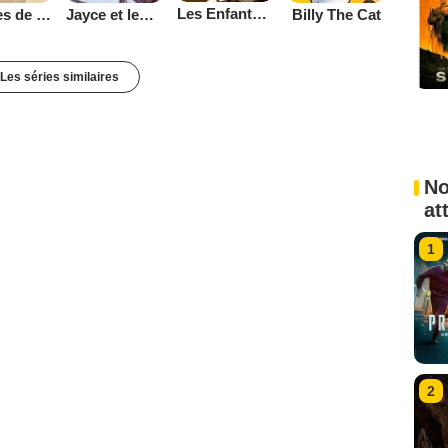
Les Enfants du feu
Affaires de famille
Billy The Cat
Jayce et les Conquérants de la Lumière
Les séries similaires
No
at
1
2