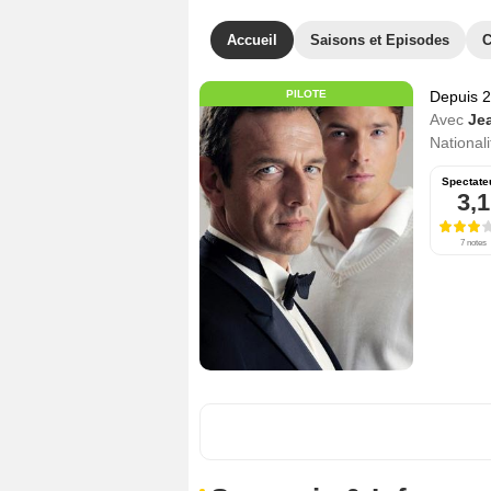
Accueil
Saisons et Episodes
C
PILOTE
Depuis 
Avec
Je
Nationali
Spectate
3,1
7 notes