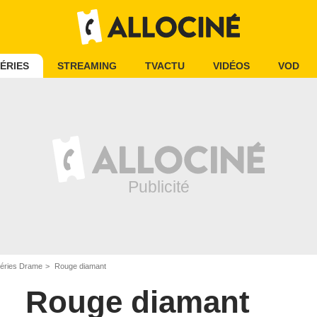
ÉRIES
STREAMING
TVACTU
VIDÉOS
VOD
éries Drame
Rouge diamant
Rouge diamant