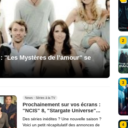
2
 "Les Mystères de l’amour" se
3
News - Séries à la TV
Prochainement sur vos écrans :
"NCIS" 8, "Stargate Universe"...
Des séries inédites ? Une nouvelle saison ?
4
Voici un petit récapitulatif des annonces de