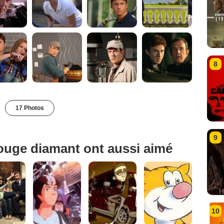
8
17 Photos
9
ouge diamant ont aussi aimé
10