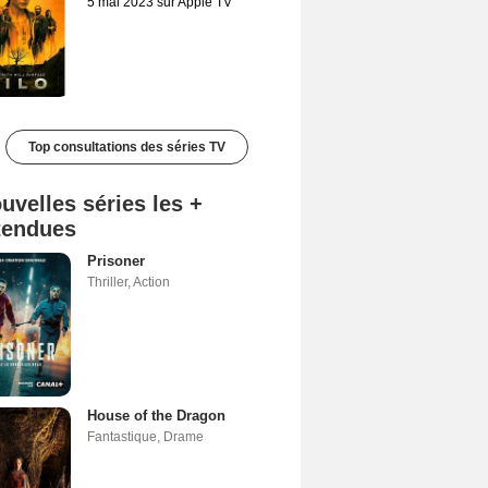
5 mai 2023 sur Apple TV
Top consultations des séries TV
uvelles séries les +
tendues
Prisoner
Thriller
,
Action
House of the Dragon
Fantastique
,
Drame