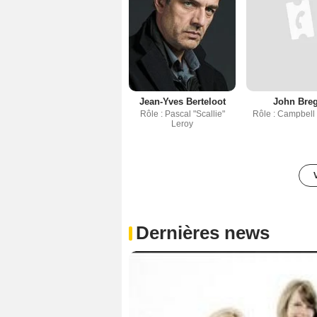
Jean-Yves Berteloot
John Bre
Rôle : Pascal "Scallie"
Rôle : Campbell 
Leroy
Dernières news