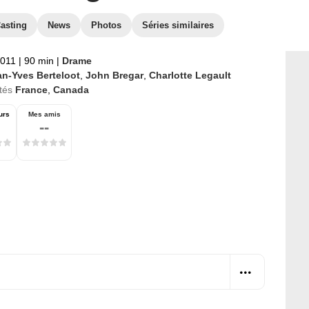
asting
News
Photos
Séries similaires
2011
|
90 min
|
Drame
an-Yves Berteloot
,
John Bregar
,
Charlotte Legault
tés
France
,
Canada
urs
Mes amis
--