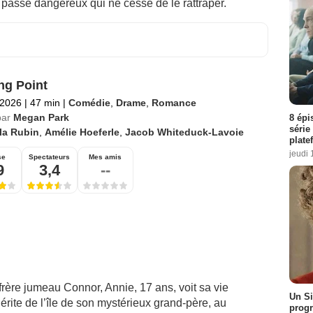
n passé dangereux qui ne cesse de le rattraper.
ing Point
 2026
|
47 min
|
Comédie
,
Drame
,
Romance
par
Megan Park
8 épi
série
la Rubin
,
Amélie Hoeferle
,
Jacob Whiteduck-Lavoie
plate
jeudi 
se
Spectateurs
Mes amis
9
3,4
--
rère jumeau Connor, Annie, 17 ans, voit sa vie
Un Si
érite de l’île de son mystérieux grand-père, au
progr