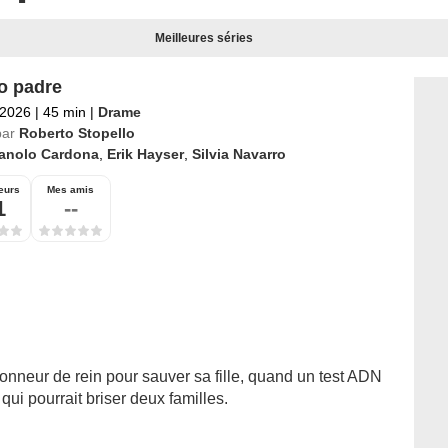
Meilleures séries
ro padre
 2026
|
45 min
|
Drame
par
Roberto Stopello
anolo Cardona
,
Erik Hayser
,
Silvia Navarro
eurs
Mes amis
1
--
onneur de rein pour sauver sa fille, quand un test ADN
qui pourrait briser deux familles.