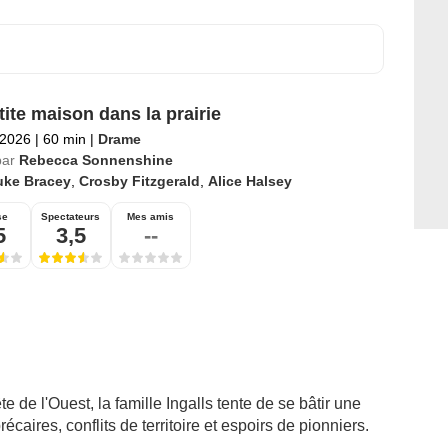
tite maison dans la prairie
 2026
|
60 min
|
Drame
par
Rebecca Sonnenshine
uke Bracey
,
Crosby Fitzgerald
,
Alice Halsey
se
Spectateurs
Mes amis
5
3,5
--
de l'Ouest, la famille Ingalls tente de se bâtir une
écaires, conflits de territoire et espoirs de pionniers.