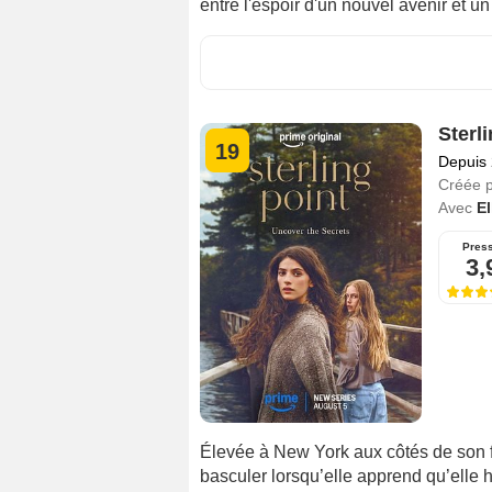
entre l'espoir d'un nouvel avenir et u
Sterl
19
Depuis
Créée 
Avec
El
Pres
3,
Élevée à New York aux côtés de son f
basculer lorsqu’elle apprend qu’elle h