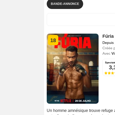
BANDE-ANNONCE
Fúria
18
Depuis
Créée 
Avec
Vi
Spectat
3,
Un homme amnésique trouve refuge aup