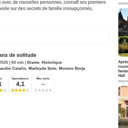
ié avec de nouvelles personnes, connaît ses premiers
mercre
voile sur des secrets de famille insoupçonnés.
ans de solitude
Après
 2026
|
60 min
|
Drame
,
Historique
nouve
laudio Cataño
,
Marleyda Soto
,
Moreno Borja
fanta
Hall
se
Spectateurs
Mes amis
mercre
1
4,1
--