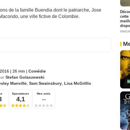
ons de la famille Buendia dont le patriarche, Jose
Décon
Macondo, une ville fictive de Colombie.
cette
meill
dispo
mercr
Me
 2016
|
26 min
|
Comédie
par
Stefan Golaszewski
sley Manville
,
Sam Swainsbury
,
Lisa McGrillis
se
Spectateurs
Mes amis
3
4,1
--