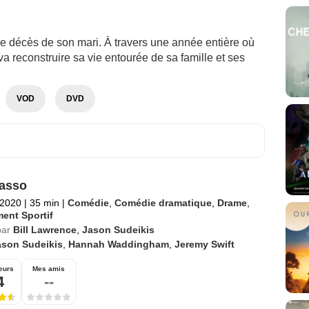
le décès de son mari. À travers une année entière où
 va reconstruire sa vie entourée de sa famille et ses
VOD
DVD
asso
 2020
|
35 min
|
Comédie
,
Comédie dramatique
,
Drame
,
ent Sportif
par
Bill Lawrence
,
Jason Sudeikis
ason Sudeikis
,
Hannah Waddingham
,
Jeremy Swift
eurs
Mes amis
4
--