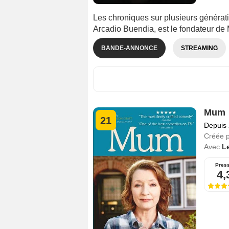
Les chroniques sur plusieurs générati
Arcadio Buendia, est le fondateur de 
BANDE-ANNONCE
STREAMING
Mum
21
Depuis
Créée 
Avec
Le
Pres
4,