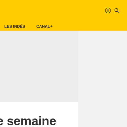
profil
search
LES INDÉS
CANAL+
te semaine