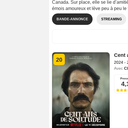
Canada. Sur place, elle se lie d’amit
émois amoureux et lève peu à peu le 
BANDE-ANNONCE
STREAMING
Cent 
20
2024 -
Avec
C
Pres
4,