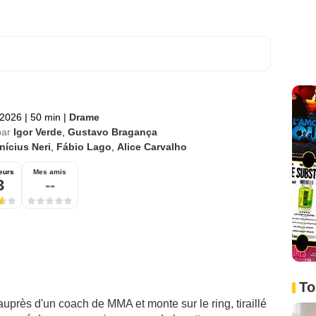
 2026
|
50 min
|
Drame
par
Igor Verde
,
Gustavo Bragança
nícius Neri
,
Fábio Lago
,
Alice Carvalho
eurs
Mes amis
3
--
To
rès d'un coach de MMA et monte sur le ring, tiraillé