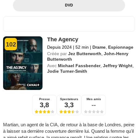
DVD
The Agency
102
Depuis 2024
|
52 min
|
Drame
,
Espionnage
Créée par
Jez Butterworth
,
John-Henry
Butterworth
Avec
Michael Fassbender
,
Jeffrey Wright
,
Jodie Turner-Smith
Presse
Spectateurs
Mes amis
3,8
3,3
--
Martian, un agent de la CIA, de retour à la base de Londres, peine
à laisser sa dernière couverture derrière lui. Quand la femme qu'il
a aimé refait surface, la romance renaît. Une relation contre les