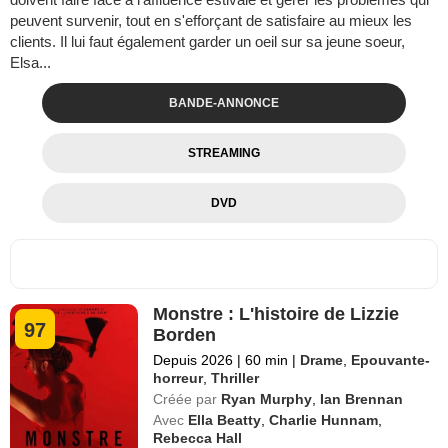
peuvent survenir, tout en s'efforçant de satisfaire au mieux les
clients. Il lui faut également garder un oeil sur sa jeune soeur,
Elsa...
BANDE-ANNONCE
STREAMING
DVD
Monstre : L'histoire de Lizzie
97
Borden
Depuis 2026
|
60 min
|
Drame
,
Epouvante-
horreur
,
Thriller
Créée par
Ryan Murphy
,
Ian Brennan
Avec
Ella Beatty
,
Charlie Hunnam
,
Rebecca Hall