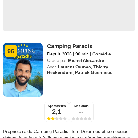
Camping Paradis
96
Depuis 2006
|
90 min
|
Comédie
Créée par
Michel Alexandre
Avec
Laurent Ournac
,
Thierry
Heckendorn
,
Patrick Guérineau
Spectateurs
Mes amis
2,1
--
Propriétaire du Camping Paradis, Tom Delormes et son équipe
doivent faire face à l'affluence estivale et gérer les problèmes qui