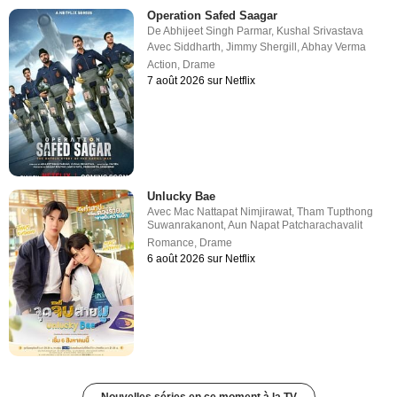
Operation Safed Saagar
De
Abhijeet Singh Parmar
,
Kushal Srivastava
Avec
Siddharth
,
Jimmy Shergill
,
Abhay Verma
Action
,
Drame
7 août 2026 sur Netflix
Unlucky Bae
Avec
Mac Nattapat Nimjirawat
,
Tham Tupthong
Suwanrakanont
,
Aun Napat Patcharachavalit
Romance
,
Drame
6 août 2026 sur Netflix