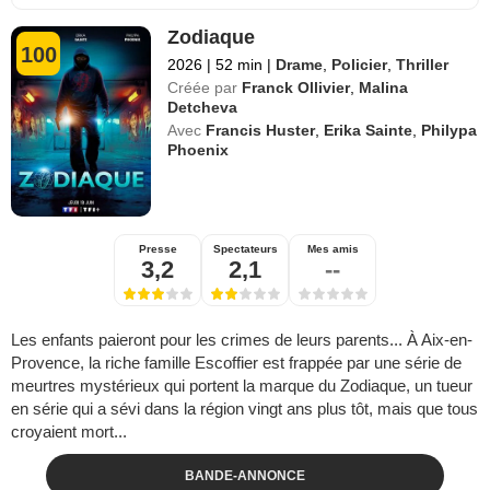
Zodiaque
100
2026
|
52 min
|
Drame
,
Policier
,
Thriller
Créée par
Franck Ollivier
,
Malina
Detcheva
Avec
Francis Huster
,
Erika Sainte
,
Philypa
Phoenix
Presse
Spectateurs
Mes amis
3,2
2,1
--
Les enfants paieront pour les crimes de leurs parents... À Aix-en-
Provence, la riche famille Escoffier est frappée par une série de
meurtres mystérieux qui portent la marque du Zodiaque, un tueur
en série qui a sévi dans la région vingt ans plus tôt, mais que tous
croyaient mort...
BANDE-ANNONCE