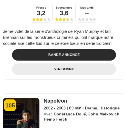
Presse
Spectateurs
Mes amis
3,2
3,6
--
3ème volet de la série d'anthologie de Ryan Murphy et Ian
Brennan sur les monstrueux criminels qui ont marqué notre
société axé cette fois sur le célèbre tueur en série Ed Gein.
BANDE-ANNONCE
STREAMING
Napoléon
105
2002 - 2003
|
89 min
|
Drame
,
Historique
Avec
Constance Dollé
,
John Malkovich
,
Heino Ferch