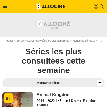
profil
menu
search
Accueil
Séries
Séries télévisées les plus populaires
Meilleures séries tv
Top sér
Séries les plus
consultées cette
semaine
Meilleures séries
Animal Kingdom
91
2016 - 2022
|
45 min
|
Drame
,
Policier
,
Thriller