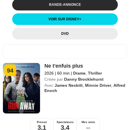
BANDE-ANNONCE
VOIR SUR DISNEY
+
DVD
Ne t'enfuis plus
94
2026
|
60 min
|
Drame
,
Thriller
Créée par
Danny Brocklehurst
Avec
James Nesbitt
,
Minnie Driver
,
Alfred
Enoch
Presse
Spectateurs
Mes amis
3,1
3,4
--