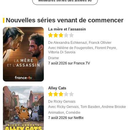
Meilleures séries des années 90
Nouvelles séries venant de commencer
La mère et l'assassin
De
Alexandra Echkenazi
,
Franck Ollivier
Avec
Hélène de Fougerolles
,
Florent Peyre
,
Vittoria Di Savoia
Drame
7 août 2026 sur France.TV
Alley Cats
De
Ricky Gervais
Avec
Ricky Gervais
,
Tom Basden
,
Andrew Brooke
Animation
,
Comédie
7 août 2026 sur Netflix