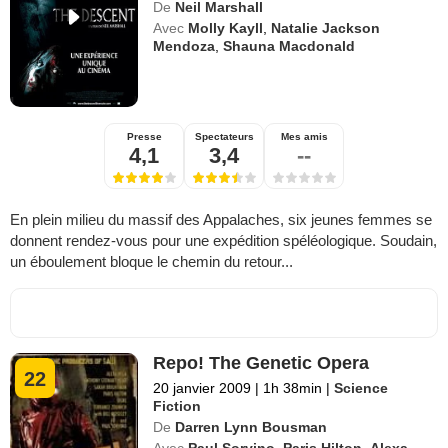
De
Neil Marshall
Avec
Molly Kayll
,
Natalie Jackson
Mendoza
,
Shauna Macdonald
Presse
Spectateurs
Mes amis
4,1
3,4
--
En plein milieu du massif des Appalaches, six jeunes femmes se
donnent rendez-vous pour une expédition spéléologique. Soudain,
un éboulement bloque le chemin du retour...
Repo! The Genetic Opera
22
20 janvier 2009
|
1h 38min
|
Science
Fiction
De
Darren Lynn Bousman
Avec
Paul Sorvino
,
Paris Hilton
,
Alexa