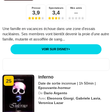
Presse
Spectateurs
Mes amis
3,9
3,4
--
Une famille en vacances échoue dans une zone d'essais
nucléaires. Ses membres vont bientôt devenir la proie d'une autre
famille, mutante et assoiffée de sang...
VOIR SUR DISNEY
+
Inferno
25
Date de sortie inconnue
|
1h 50min
|
Epouvante-horreur
De
Dario Argento
Avec
Eleonora Giorgi
,
Gabriele Lavia
,
Veronica Lazar