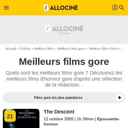
profil
menu
search
Accueil
Cinéma
Meilleurs films
Meilleurs films gore
Meilleurs films d'horreur gore - Page 3
Meilleurs films gore
Quels sont les meilleurs films gore ? Découvrez les
meilleurs films d'horreur gore d'après une sélection
de la rédaction. .
Films gore les plus populaires
The Descent
21
12 octobre 2005
|
1h 39min
|
Epouvante-
horreur