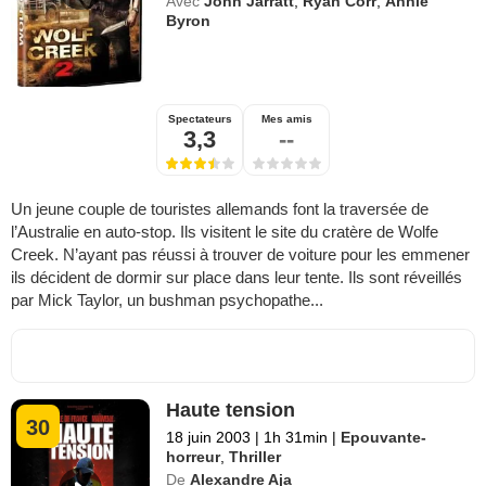
Avec
John Jarratt
,
Ryan Corr
,
Annie
Byron
Spectateurs
Mes amis
3,3
--
Un jeune couple de touristes allemands font la traversée de
l’Australie en auto-stop. Ils visitent le site du cratère de Wolfe
Creek. N’ayant pas réussi à trouver de voiture pour les emmener
ils décident de dormir sur place dans leur tente. Ils sont réveillés
par Mick Taylor, un bushman psychopathe...
Haute tension
30
18 juin 2003
|
1h 31min
|
Epouvante-
horreur
,
Thriller
De
Alexandre Aja