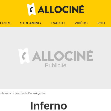
ÉRIES
STREAMING
TVACTU
VIDÉOS
VOD
e-horreur
Inferno de Dario Argento
Inferno