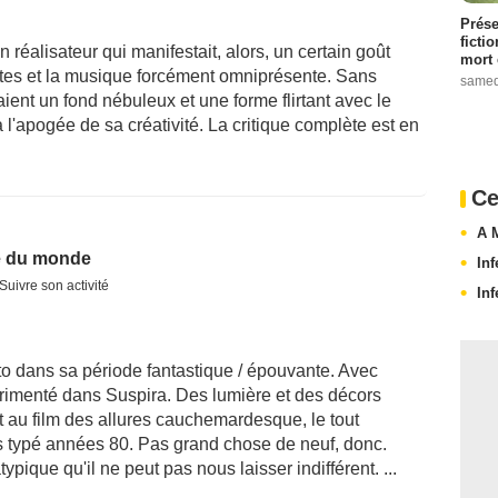
Prése
ficti
 réalisateur qui manifestait, alors, un certain goût
mort 
tes et la musique forcément omniprésente. Sans
samed
aient un fond nébuleux et une forme flirtant avec le
l'apogée de sa créativité. La critique complète est en
Ce
A 
e du monde
In
Suivre son activité
In
to dans sa période fantastique / épouvante. Avec
périmenté dans Suspira. Des lumière et des décors
 au film des allures cauchemardesque, le tout
 typé années 80. Pas grand chose de neuf, donc.
ypique qu'il ne peut pas nous laisser indifférent. ...