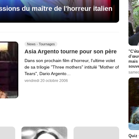
sions du maître de l'horreur italien
News - Tournages
Asia Argento tourne pour son père
"C'ét
d'œuv
Dans son prochain film d'horreur, l'ultime volet
mais 
souve
de sa trilogie "Three mothers" intitulé "Mother of
samed
Tears", Dario Argento…
vendredi 20 octobre 2006
Quiz 