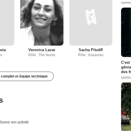
samed
avia
Veronica Lazar
Sacha Pitoëff
lo
Rôle : The Nurse
Rôle : Kazanian
C'est
génia
des f
 complet et équipe technique
samed
s
Suivre son activité