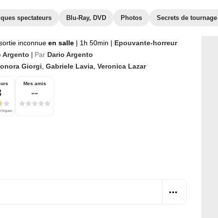
iques spectateurs
Blu-Ray, DVD
Photos
Secrets de tournage
sortie inconnue
en salle
|
1h 50min
|
Epouvante-horreur
o Argento
Par
Dario Argento
|
eonora Giorgi
,
Gabriele Lavia
,
Veronica Lazar
eurs
Mes amis
3
--
ritiques