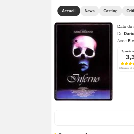
Accueil
News
Casting
Crit
Date de 
De
Dari
Avec
El
Spectat
3,
536 notes, 85 c