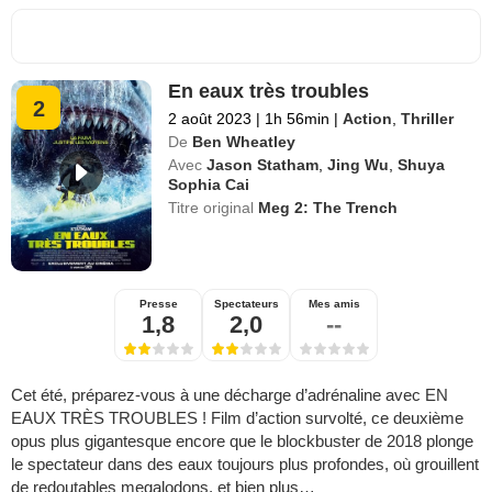
En eaux très troubles
2
2 août 2023
|
1h 56min
|
Action
,
Thriller
De
Ben Wheatley
Avec
Jason Statham
,
Jing Wu
,
Shuya
Sophia Cai
Titre original
Meg 2: The Trench
Presse
Spectateurs
Mes amis
1,8
2,0
--
Cet été, préparez-vous à une décharge d’adrénaline avec EN
EAUX TRÈS TROUBLES ! Film d’action survolté, ce deuxième
opus plus gigantesque encore que le blockbuster de 2018 plonge
le spectateur dans des eaux toujours plus profondes, où grouillent
de redoutables megalodons, et bien plus…