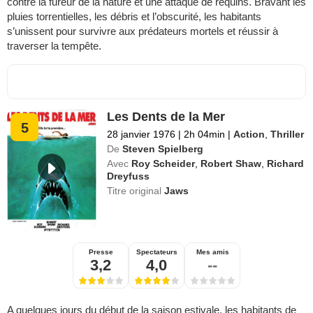
contre la fureur de la nature et une attaque de requins. Bravant les
pluies torrentielles, les débris et l’obscurité, les habitants
s’unissent pour survivre aux prédateurs mortels et réussir à
traverser la tempête.
Les Dents de la Mer
5
28 janvier 1976
|
2h 04min
|
Action
,
Thriller
De
Steven Spielberg
Avec
Roy Scheider
,
Robert Shaw
,
Richard
Dreyfuss
Titre original
Jaws
Presse
Spectateurs
Mes amis
3,2
4,0
--
A quelques jours du début de la saison estivale, les habitants de