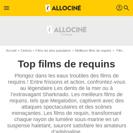
profil
menu
search
Accueil
Cinéma
Films les plus populaires
Meilleurs films de requins
Films avec des requins les plus populaires
Top films de requins
Plongez dans les eaux troubles des films de
requins ! Entre frissons et action, confrontez-vous
au légendaire Les dents de la mer ou à
l’extravagant Sharknado. Les meilleurs films de
requins, tels que Megalodon, captivent avec des
attaques spectaculaires et des scènes
menaçantes. Les films de requin, transformant
chaque rayon de lumière sous-marine en un
suspense haletant, sauront satisfaire les amateurs
d’adrénaline.