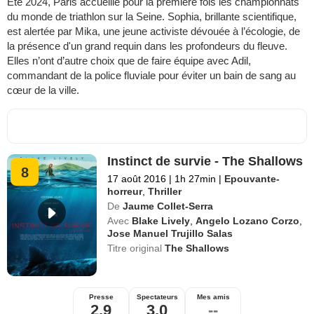
Été 2024, Paris accueille pour la première fois les championnats
du monde de triathlon sur la Seine. Sophia, brillante scientifique,
est alertée par Mika, une jeune activiste dévouée à l’écologie, de
la présence d'un grand requin dans les profondeurs du fleuve.
Elles n’ont d’autre choix que de faire équipe avec Adil,
commandant de la police fluviale pour éviter un bain de sang au
cœur de la ville.
Instinct de survie - The Shallows
8
17 août 2016
|
1h 27min
|
Epouvante-
horreur
,
Thriller
De
Jaume Collet-Serra
Avec
Blake Lively
,
Angelo Lozano Corzo
,
Jose Manuel Trujillo Salas
Titre original
The Shallows
Presse
Spectateurs
Mes amis
2,9
3,0
--