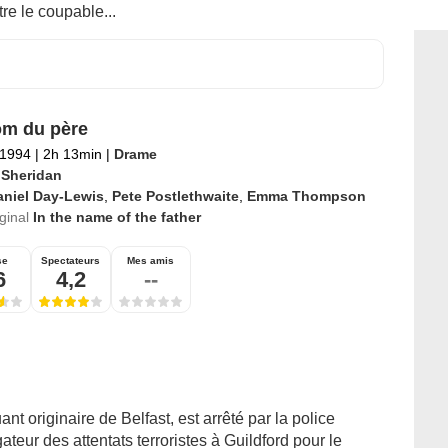
tre le coupable...
m du père
 1994
|
2h 13min
|
Drame
 Sheridan
aniel Day-Lewis
,
Pete Postlethwaite
,
Emma Thompson
iginal
In the name of the father
se
Spectateurs
Mes amis
6
4,2
--
t originaire de Belfast, est arrêté par la police
gateur des attentats terroristes à Guildford pour le