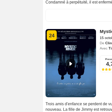
Condamné à perpétuité, il est enferm
Mysti
24
15 octo
De
Cli
Avec
T
Pres
4,
Trois amis d'enfance se perdent de vue
nouveau. La fille de Jimmy est retrou