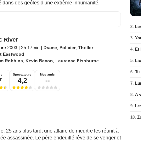
é dans des geôles d'une extrême inhumanité.
2.
Le
3.
Yo
c River
bre 2003
|
2h 17min
|
Drame
,
Policier
,
Thriller
4.
Et 
nt Eastwood
im Robbins
,
Kevin Bacon
,
Laurence Fishburne
5.
Li
6.
Tu 
se
Spectateurs
Mes amis
7
4,2
--
7.
Lu
8.
A v
9.
Le
10.
Z
. 25 ans plus tard, une affaire de meurtre les réunit à
vée assassinée. Le père endeuillé rêve de se venger et