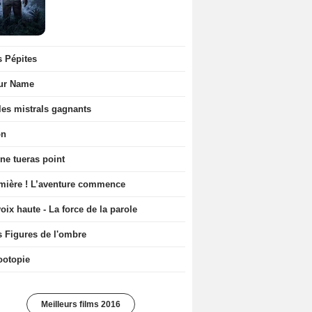
s Pépites
ur Name
les mistrals gagnants
on
ne tueras point
mière ! L’aventure commence
oix haute - La force de la parole
s Figures de l'ombre
ootopie
Meilleurs films 2016