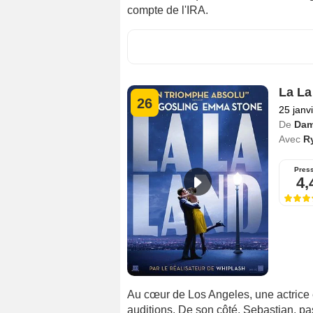
compte de l'IRA.
La La
26
25 janv
De
Dam
Avec
R
Pres
4,
Au cœur de Los Angeles, une actrice
auditions. De son côté, Sebastian, p