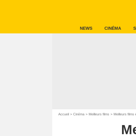
NEWS
CINÉMA
S
Accueil
Cinéma
Meilleurs films
Meilleurs film
Me