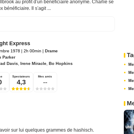
allbrook au profit d'un bénéficiaire anonyme. Charlie se
énéficiaire. Il s'agit ...
ght Express
embre 1978
|
2h 00min
|
Drame
Ta
n Parker
rad Davis
,
Irene Miracle
,
Bo Hopkins
Me
Me
se
Spectateurs
Mes amis
0
4,3
--
Mei
Me
Me
r avoir sur lui quelques grammes de hashisch.