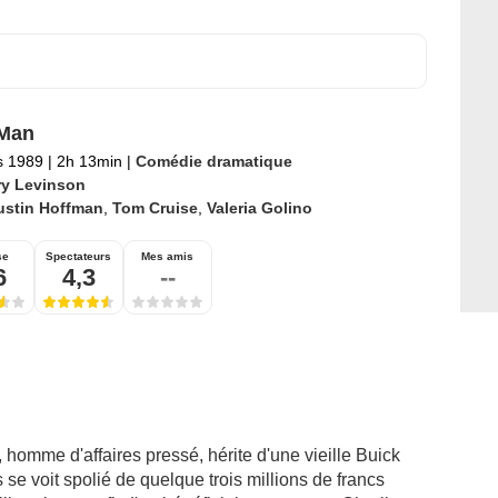
 Man
s 1989
|
2h 13min
|
Comédie dramatique
ry Levinson
ustin Hoffman
,
Tom Cruise
,
Valeria Golino
se
Spectateurs
Mes amis
6
4,3
--
, homme d'affaires pressé, hérite d'une vieille Buick
 se voit spolié de quelque trois millions de francs