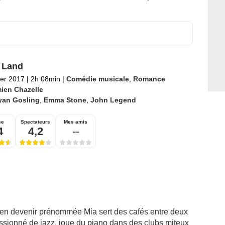
 Land
ier 2017
|
2h 08min
|
Comédie musicale
,
Romance
ien Chazelle
yan Gosling
,
Emma Stone
,
John Legend
se
Spectateurs
Mes amis
4
4,2
--
 en devenir prénommée Mia sert des cafés entre deux
assionné de jazz, joue du piano dans des clubs miteux