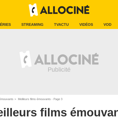
ÉRIES
STREAMING
TVACTU
VIDÉOS
VOD
s émouvants
Meilleurs films émouvants - Page 3
illeurs films émouva