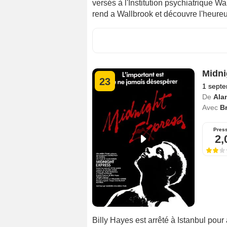
versés à l'Institution psychiatrique W
rend a Wallbrook et découvre l'heureux b
Midni
23
1 sept
De
Ala
Avec
B
Pres
2,
Billy Hayes est arrêté à Istanbul pou