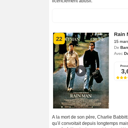
licenciement abusif.
Rain
22
15 mar
De
Bar
Avec
D
Pres
3,
A la mort de son père, Charlie Babbitt
qu'il convoitait depuis longtemps mais