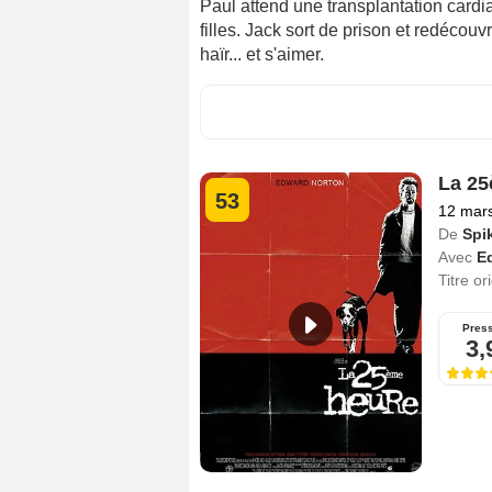
Paul attend une transplantation cardia
filles. Jack sort de prison et redécouvr
haïr... et s'aimer.
La 25
53
12 mar
De
Spi
Avec
E
Titre or
Pres
3,