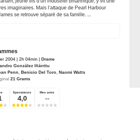
am, jeune fils d'un industriel britannique, y vit une
res imaginaires. Mais l'attaque de Pearl Harbour
James se retrouve séparé de sa famille. ...
rammes
ier 2004
|
2h 04min
|
Drame
jandro González Iñárritu
ean Penn
,
Benicio Del Toro
,
Naomi Watts
iginal
21 Grams
se
Spectateurs
Mes amis
1
4,0
--