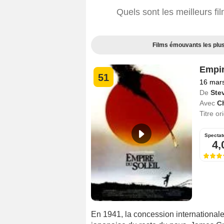
Quels sont les meilleurs f
Films émouvants les plus
Empir
51
16 mar
De
Ste
Avec
Ch
Titre or
Spectat
4,
En 1941, la concession international