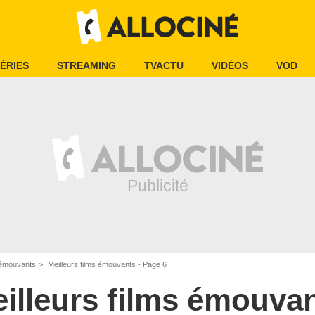
ÉRIES
STREAMING
TVACTU
VIDÉOS
VOD
s émouvants
Meilleurs films émouvants - Page 6
illeurs films émouva