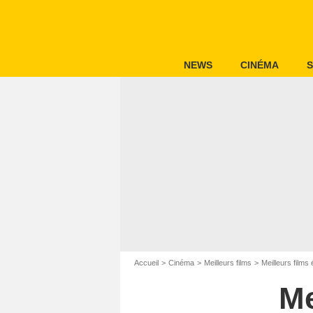
NEWS
CINÉMA
S
Accueil
Cinéma
Meilleurs films
Meilleurs film
Me