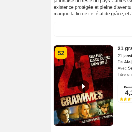
japonaise du reste du pays. James Grah
existence protégée et pleine d'aventu
marque la fin de cet état de grâce, et 
21 g
52
21 janv
De
Ale
Avec
S
Titre or
Pres
4,