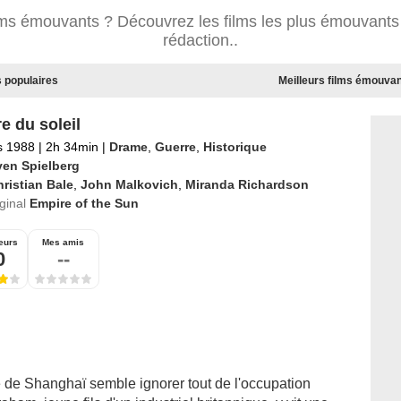
ilms émouvants ? Découvrez les films les plus émouvants 
rédaction..
 populaires
Meilleurs films émouvan
e du soleil
s 1988
|
2h 34min
|
Drame
,
Guerre
,
Historique
ven Spielberg
ristian Bale
,
John Malkovich
,
Miranda Richardson
iginal
Empire of the Sun
eurs
Mes amis
0
--
e de Shanghaï semble ignorer tout de l'occupation