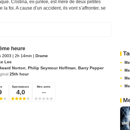
que. Cristina, ex-junkie, est mère de deux petites
e la foi. A cause d'un accident, ils vont s'affronter, se
ème heure
Ta
s 2003
|
2h 14min
|
Drame
ke Lee
Me
dward Norton
,
Philip Seymour Hoffman
,
Barry Pepper
Me
iginal
25th hour
Mei
Me
se
Spectateurs
Mes amis
9
4,0
--
Me