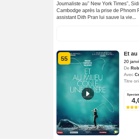
Journaliste au" New York Times", Sid
Cambodge après la prise de Phnom Pe
assistant Dith Pran lui sauve la vie...
Et au
55
20 janv
De
Rob
Avec
Cr
Titre or
Spectat
4,