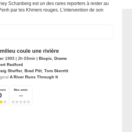
ney Schanberg est un des rares reporters à rester au
nh par les Khmers rouges. L'intervention de son
 milieu coule une rivière
ier 1993
|
2h 03min
|
Biopic
,
Drame
ert Redford
aig Sheffer
,
Brad Pitt
,
Tom Skerritt
iginal
A River Runs Through It
eurs
Mes amis
0
--