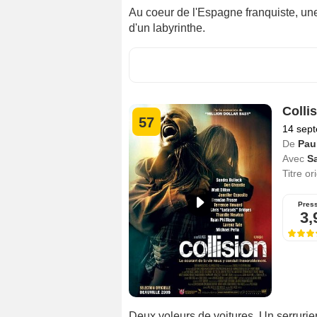
Au coeur de l'Espagne franquiste, une
d'un labyrinthe.
Colli
57
14 sep
De
Pau
Avec
S
Titre or
Pres
3,
Deux voleurs de voitures. Un serruri