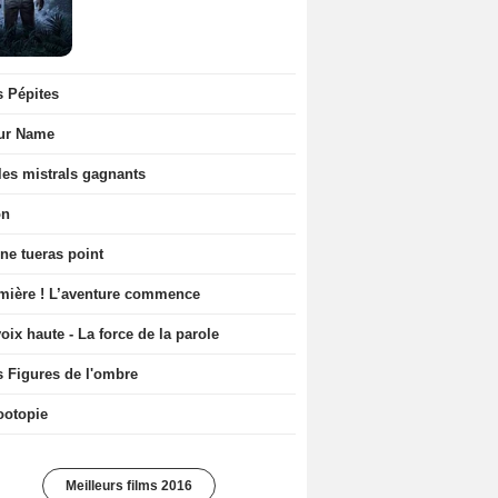
s Pépites
ur Name
les mistrals gagnants
on
ne tueras point
mière ! L’aventure commence
oix haute - La force de la parole
s Figures de l'ombre
ootopie
Meilleurs films 2016