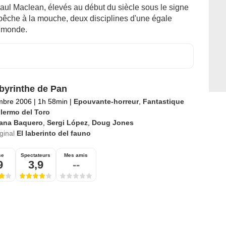
Paul Maclean, élevés au début du siècle sous le signe
a pêche à la mouche, deux disciplines d'une égale
u monde.
byrinthe de Pan
mbre 2006
|
1h 58min
|
Epouvante-horreur
,
Fantastique
llermo del Toro
vana Baquero
,
Sergi López
,
Doug Jones
iginal
El laberinto del fauno
se
Spectateurs
Mes amis
9
3,9
--