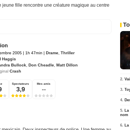
 jeune fille rencontre une créature magique au centre
To
sion
tembre 2005
|
1h 47min
|
Drame
,
Thriller
l Haggis
andra Bullock
,
Don Cheadle
,
Matt Dillon
iginal
Crash
2.
Va
se
Spectateurs
Mes amis
9
3,9
--
3.
To
4.
De
5.
La 
nom
6.
La 
er mexicain. Deux inspecteurs de police. Une femme au