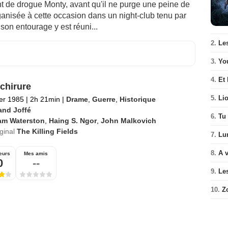
ant de drogue Monty, avant qu'il ne purge une peine de
ganisée à cette occasion dans un night-club tenu par
son entourage y est réuni...
2.
Le
3.
Yo
4.
Et 
chirure
5.
Li
ier 1985
|
2h 21min
|
Drame
,
Guerre
,
Historique
and Joffé
6.
Tu 
am Waterston
,
Haing S. Ngor
,
John Malkovich
iginal
The Killing Fields
7.
Lu
8.
A v
eurs
Mes amis
0
--
9.
Le
10.
Z