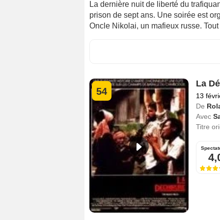
La dernière nuit de liberté du trafiqu
prison de sept ans. Une soirée est or
Oncle Nikolai, un mafieux russe. Tout 
La Dé
54
13 févr
De
Rol
Avec
S
Titre or
Spectat
4,