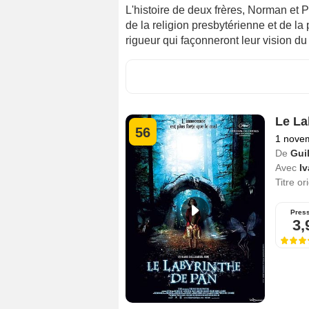
L'histoire de deux frères, Norman et 
de la religion presbytérienne et de l
rigueur qui façonneront leur vision d
Le La
56
1 nove
De
Gui
Avec
I
Titre or
Pres
3,