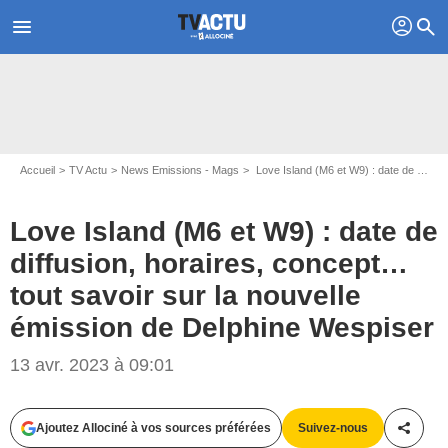
profil
menu
search
Accueil
TV Actu
News Emissions - Mags
Love Island (M6 et W9) : date de diffusion, horaires, concept… tout savoir sur la nouvelle émission de Delphine Wespiser
Love Island (M6 et W9) : date de
diffusion, horaires, concept…
tout savoir sur la nouvelle
émission de Delphine Wespiser
13 avr. 2023 à 09:01
EpicStockMedia/Steve Heap/ BalanceFormCreative/SHUTTERSTOCK
Ajoutez Allociné à vos sources préférées
Suivez-nous
Partag