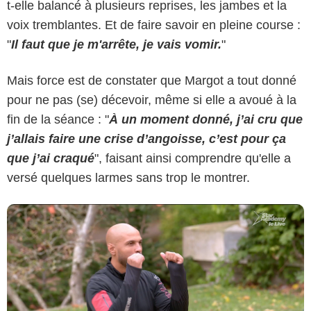
t-elle balancé à plusieurs reprises, les jambes et la
voix tremblantes. Et de faire savoir en pleine course :
"
Il faut que je m'arrête, je vais vomir.
"
Capture d'écran live Star Academy MY TF1 Max
Mais force est de constater que Margot a tout donné
pour ne pas (se) décevoir, même si elle a avoué à la
fin de la séance : "
À un moment donné, j’ai cru que
j’allais faire une crise d’angoisse, c’est pour ça
que j’ai craqué
", faisant ainsi comprendre qu'elle a
versé quelques larmes sans trop le montrer.