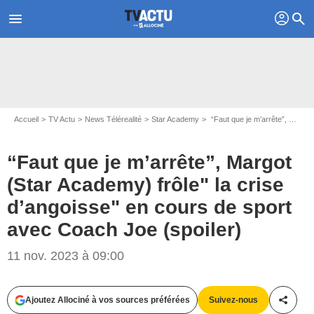
profil
menu
search
Accueil
TV Actu
News Télérealité
Star Academy
“Faut que je m’arrête”, Margot (Star Academy) frôle" la crise d’angoisse" en cours de sport avec Coach Joe (spoiler)
“Faut que je m’arrête”, Margot
(Star Academy) frôle" la crise
d’angoisse" en cours de sport
avec Coach Joe (spoiler)
11 nov. 2023 à 09:00
Capture d'écran live Star Academy My TF1 MAX
Ajoutez Allociné à vos sources préférées
Suivez-nous
Partag