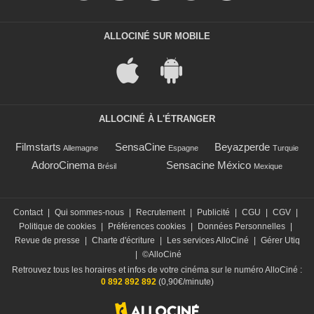
ALLOCINÉ SUR MOBILE
ALLOCINÉ À L'ÉTRANGER
Filmstarts
SensaCine
Beyazperde
Allemagne
Espagne
Turquie
AdoroCinema
Sensacine México
Brésil
Mexique
Contact
|
Qui sommes-nous
|
Recrutement
|
Publicité
|
CGU
|
CGV
|
Politique de cookies
|
Préférences cookies
|
Données Personnelles
|
Revue de presse
|
Charte d'écriture
|
Les services AlloCiné
|
Gérer Utiq
|
©AlloCiné
Retrouvez tous les horaires et infos de votre cinéma sur le numéro AlloCiné :
0 892 892 892
(0,90€/minute)