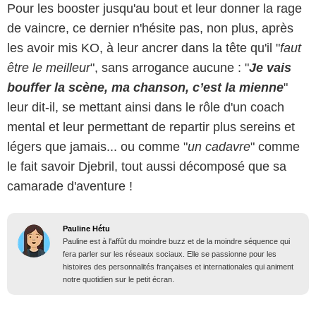
Pour les booster jusqu'au bout et leur donner la rage
de vaincre, ce dernier n'hésite pas, non plus, après
les avoir mis KO, à leur ancrer dans la tête qu'il "
faut
être le meilleur
", sans arrogance aucune : "
Je vais
bouffer la scène, ma chanson, c’est la mienne
"
leur dit-il, se mettant ainsi dans le rôle d'un coach
mental et leur permettant de repartir plus sereins et
légers que jamais... ou comme "
un cadavre
" comme
le fait savoir Djebril, tout aussi décomposé que sa
camarade d'aventure !
Pauline Hétu
Pauline est à l'affût du moindre buzz et de la moindre séquence qui
fera parler sur les réseaux sociaux. Elle se passionne pour les
histoires des personnalités françaises et internationales qui animent
notre quotidien sur le petit écran.