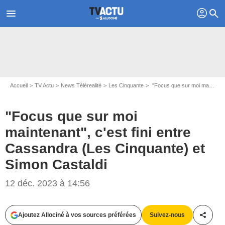
profil
menu
search
Accueil
TV Actu
News Télérealité
Les Cinquante
"Focus que sur moi maintenant", c'est fini entre Cassandra (Les Cinquante) et Simon Castaldi
"Focus que sur moi
maintenant", c'est fini entre
Cassandra (Les Cinquante) et
Simon Castaldi
Instagram @simoncastaldi
12 déc. 2023 à 14:56
Ajoutez Allociné à vos sources préférées
Suivez-nous
Partag