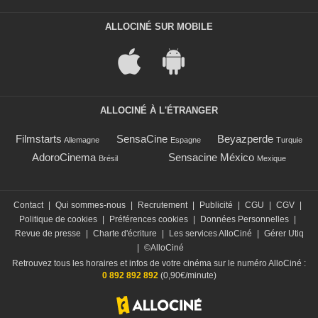
ALLOCINÉ SUR MOBILE
ALLOCINÉ À L'ÉTRANGER
Filmstarts
SensaCine
Beyazperde
Allemagne
Espagne
Turquie
AdoroCinema
Sensacine México
Brésil
Mexique
Contact
|
Qui sommes-nous
|
Recrutement
|
Publicité
|
CGU
|
CGV
|
Politique de cookies
|
Préférences cookies
|
Données Personnelles
|
Revue de presse
|
Charte d'écriture
|
Les services AlloCiné
|
Gérer Utiq
|
©AlloCiné
Retrouvez tous les horaires et infos de votre cinéma sur le numéro AlloCiné :
0 892 892 892
(0,90€/minute)