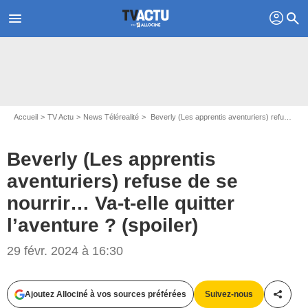
profil
menu
search
Accueil
TV Actu
News Télérealité
Beverly (Les apprentis aventuriers) refuse de se nourrir… Va-t-elle quitter l’aventure ? (spoiler)
Beverly (Les apprentis
aventuriers) refuse de se
nourrir… Va-t-elle quitter
l’aventure ? (spoiler)
29 févr. 2024 à 16:30
Capture d'écran W9
Ajoutez Allociné à vos sources préférées
Suivez-nous
Partag