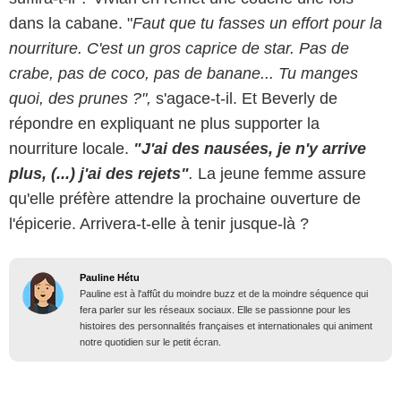
dans la cabane. "
Faut que tu fasses un effort pour la
nourriture. C'est un gros caprice de star. Pas de
crabe, pas de coco, pas de banane... Tu manges
quoi, des prunes ?",
s'agace-t-il.
Et Beverly de
répondre en expliquant ne plus supporter la
nourriture locale.
"J'ai des nausées, je n'y arrive
plus, (...) j'ai des rejets"
.
La jeune femme assure
qu'elle préfère attendre la prochaine ouverture de
l'épicerie. Arrivera-t-elle à tenir jusque-là ?
Pauline Hétu
Pauline est à l'affût du moindre buzz et de la moindre séquence qui
fera parler sur les réseaux sociaux. Elle se passionne pour les
histoires des personnalités françaises et internationales qui animent
notre quotidien sur le petit écran.