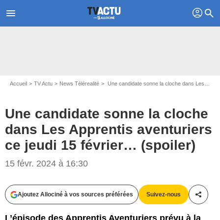
profil
menu
search
Accueil
TV Actu
News Télérealité
Une candidate sonne la cloche dans Les Apprentis aventuriers ce jeudi 15 février… (spoiler)
Une candidate sonne la cloche
dans Les Apprentis aventuriers
ce jeudi 15 février… (spoiler)
15 févr. 2024 à 16:30
Nicolas BETS/W9
Ajoutez Allociné à vos sources préférées
Suivez-nous
Partag
L’épisode des Apprentis Aventuriers prévu à la