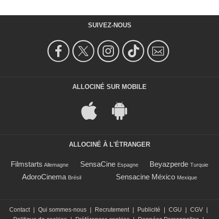
SUIVEZ-NOUS
ALLOCINÉ SUR MOBILE
ALLOCINÉ À L'ÉTRANGER
Filmstarts
SensaCine
Beyazperde
Allemagne
Espagne
Turquie
AdoroCinema
Sensacine México
Brésil
Mexique
Contact
|
Qui sommes-nous
|
Recrutement
|
Publicité
|
CGU
|
CGV
|