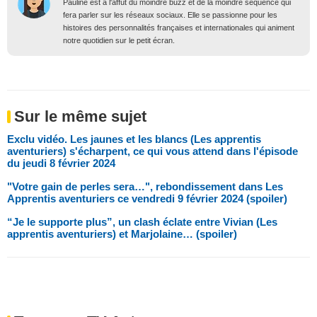
Pauline est à l'affût du moindre buzz et de la moindre séquence qui
fera parler sur les réseaux sociaux. Elle se passionne pour les
histoires des personnalités françaises et internationales qui animent
notre quotidien sur le petit écran.
Sur le même sujet
Exclu vidéo. Les jaunes et les blancs (Les apprentis
aventuriers) s'écharpent, ce qui vous attend dans l'épisode
du jeudi 8 février 2024
"Votre gain de perles sera…", rebondissement dans Les
Apprentis aventuriers ce vendredi 9 février 2024 (spoiler)
“Je le supporte plus”, un clash éclate entre Vivian (Les
apprentis aventuriers) et Marjolaine… (spoiler)