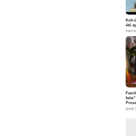
Koh-L
été a
mercr
Fami
faite
Prove
jeudi 