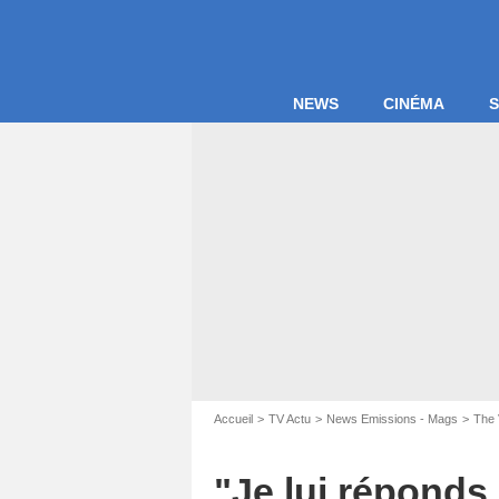
NEWS
CINÉMA
S
Accueil
TV Actu
News Emissions - Mags
The 
© THOMAS 
"Je lui réponds 