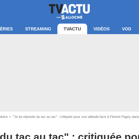
ÉRIES
STREAMING
TVACTU
VIDÉOS
VOD
Voice
"Je lui réponds du tac au tac" : critiquée pour son attitude face à Florent Pagny dans The
BRAUT / ITV / BUREAU233 / TF1
du tac au tac" : critiquée p