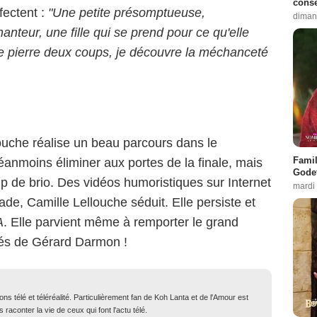
conse
fectent :
"Une petite présomptueuse,
diman
nteur, une fille qui se prend pour ce qu'elle
une pierre deux coups, je découvre la méchanceté
louche réalise un beau parcours dans le
Famil
éanmoins éliminer aux portes de la finale, mais
Godet
p de brio. Des vidéos humoristiques sur Internet
mardi
e, Camille Lellouche séduit. Elle persiste et
A
. Elle parvient même à remporter le grand
és de Gérard Darmon !
ons télé et téléréalité. Particulièrement fan de Koh Lanta et de l'Amour est
 raconter la vie de ceux qui font l'actu télé.