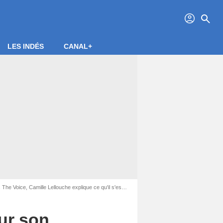
profil
search
LES INDÉS
CANAL+
 Voice, Camille Lellouche explique ce qu'il s'est passé
our son