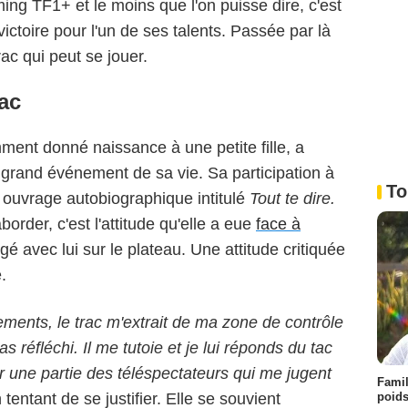
ing TF1+ et le moins que l'on puisse dire, c'est
ictoire pour l'un de ses talents. Passée par là
ac qui peut se jouer.
rac
mment donné naissance à une petite fille, a
e grand événement de sa vie. Sa participation à
To
n ouvrage autobiographique intitulé
Tout te dire.
order, c'est l'attitude qu'elle a eue
face à
gé avec lui sur le plateau. Une attitude critiquée
.
ements, le trac m'extrait de ma zone de contrôle
as réfléchi. Il me tutoie et je lui réponds du tac
ar une partie des téléspectateurs qui me jugent
Famil
poids
tentant de se justifier. Elle se souvient