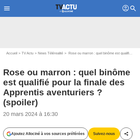
profil
menu
search
Accueil
TV Actu
News Télérealité
Rose ou marron : quel binôme est qualifié pour la finale des Apprentis aventuriers ? (spoiler)
Rose ou marron : quel binôme
est qualifié pour la finale des
Apprentis aventuriers ?
(spoiler)
20 mars 2024 à 16:30
Capture d'écran W9
Ajoutez Allociné à vos sources préférées
Suivez-nous
Partag