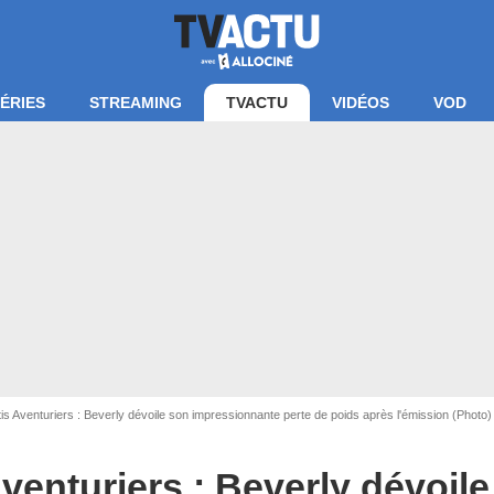
ÉRIES
STREAMING
TVACTU
VIDÉOS
VOD
Nicolas BETS/W9
s Aventuriers : Beverly dévoile son impressionnante perte de poids après l'émission (Photo)
venturiers : Beverly dévoil