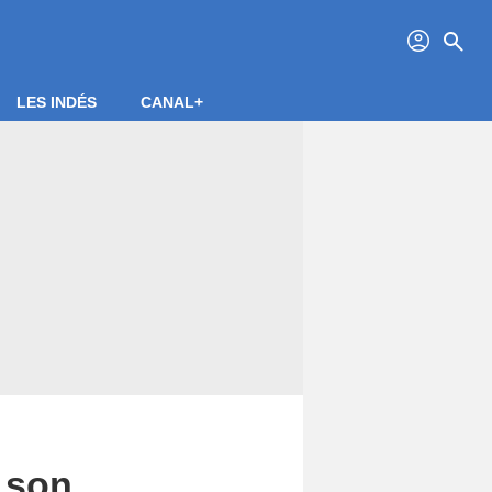
profil
search
LES INDÉS
CANAL+
e son