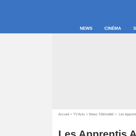
NEWS
CINÉMA
S
Accueil
TV Actu
News Télérealité
Les Apprenti
Les Apprentis A