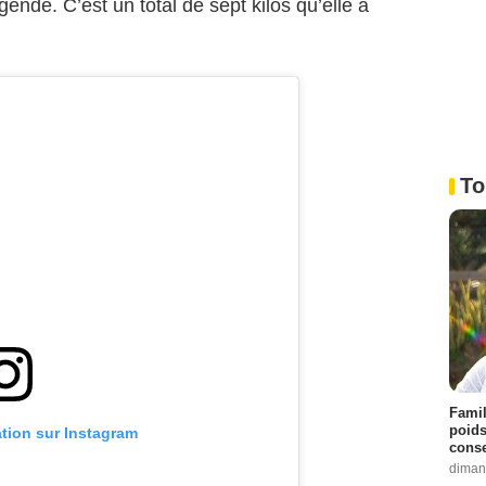
gende. C’est un total de sept kilos qu’elle a
To
Famil
poids
ation sur Instagram
conse
diman