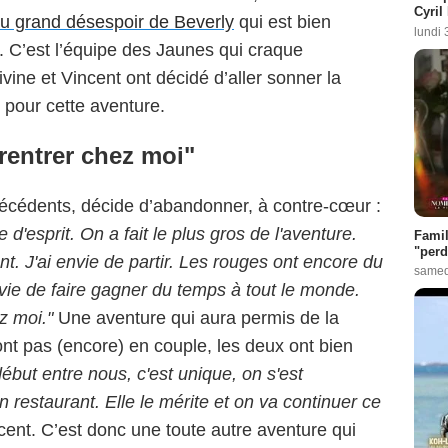
Cyril
u grand désespoir de Beverly
qui est bien
lundi 
. C’est l’équipe des Jaunes qui craque
vine et Vincent ont décidé d’aller sonner la
 pour cette aventure.
 rentrer chez moi"
précédents, décide d’abandonner, à contre-cœur :
d'esprit. On a fait le plus gros de l'aventure.
Famil
"perd
t. J'ai envie de partir. Les rouges ont encore du
samed
 envie de faire gagner du temps à tout le monde.
z moi."
Une aventure qui aura permis de la
ont pas (encore) en couple, les deux ont bien
début entre nous, c'est unique, on s'est
on restaurant. Elle le mérite et on va continuer ce
cent. C’est donc une toute autre aventure qui