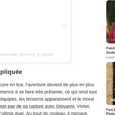
Famil
Godet
𝐫𝐥𝐲 𝐛𝐞𝐥𝐥𝐨 (@beverly_b_officiel)
mardi
mpliquée
ore en lice, l’aventure devient de plus en plus
mence à se faire très présente, ce qui rend tout
es équipes, les tensions apparaissent et le moral
met pas de sa rupture avec Giovanni
, Vivian,
Fort 
l’ultime duel. Au bout du rouleau, il menace
Phili