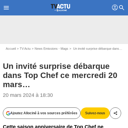
profil
menu
search
Accueil
TV Actu
News Emissions - Mags
Un invité surprise débarque dans Top Chef ce mercredi 20 mars…
Un invité surprise débarque
dans Top Chef ce mercredi 20
mars…
20 mars 2024 à 18:30
Capture d'écran M6
Ajoutez Allociné à vos sources préférées
Suivez-nous
Partag
Cette saison anniversaire de Top Chef ne