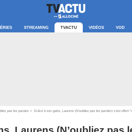
ÉRIES
STREAMING
TVACTU
VIDÉOS
VOD
bliez pas les paroles
Grâce à ses gains, Laurens (N’oubliez pas les paroles) s’est offert "u
apture d'écran France 2
ns, Laurens (N’oubliez pas l