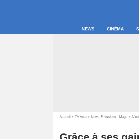
NEWS
CINÉMA
S
Accueil
TV Actu
News Emissions - Mags
N'ou
C
Grâce à ses gai