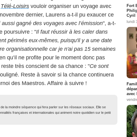
à
Télé-Loisirs
vouloir organiser un voyage avec
Fort 
Phili
 novembre dernier, Laurens a-t-il pu exaucer ce
Cyril
lundi 
i aussi gagné des voyages avec l’émission
", a-t-
e poursuivre : "
Il faut réussir à les caler dans
ient périmés eux-mêmes, puisqu'il y a une date
ère organisationnelle car je n'ai pas 15 semaines
 Bien qu’il ne profite pour le moment donc pas
reste très conscient de sa chance : "
Ce sont
l souligné. Reste à savoir si la chance continuera
urnoi des Maestros. Affaire à suivre !
Famil
dépar
avec 
vendre
t de la moindre séquence qui fera parler sur les réseaux sociaux. Elle se
nalités françaises et internationales qui animent notre quotidien sur le petit