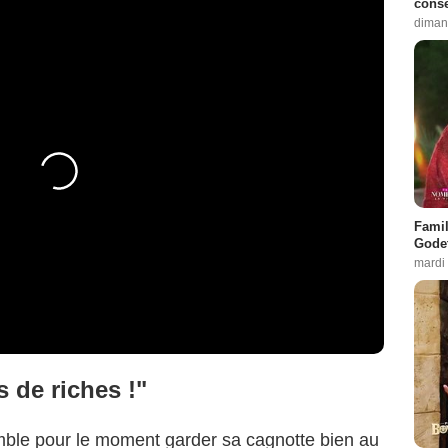
conse
diman
Famil
Godet
mardi
 de riches !"
mble pour le moment garder sa cagnotte bien au