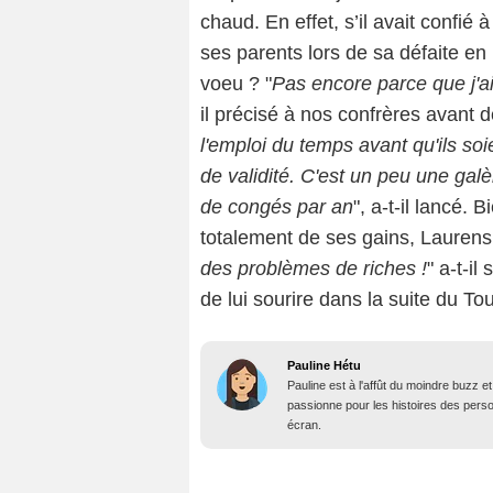
chaud. En effet, s’il avait confié 
ses parents lors de sa défaite en
voeu ? "
Pas encore parce que j'a
il précisé à nos confrères avant d
l'emploi du temps avant qu'ils so
de validité. C'est un peu une gal
de congés par an
", a-t-il lancé.
totalement de ses gains, Laurens 
des problèmes de riches !
" a-t-i
de lui sourire dans la suite du To
Pauline Hétu
Pauline est à l'affût du moindre buzz e
passionne pour les histoires des person
écran.