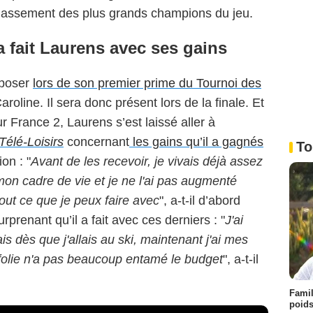
 classement des plus grands champions du jeu.
a fait Laurens avec ses gains
imposer
lors de son premier prime du Tournoi des
roline. Il sera donc présent lors de la finale. Et
r France 2, Laurens s’est laissé aller à
Télé-Loisirs
concernant
les gains qu’il a gagnés
To
on : "
Avant de les recevoir, je vivais déjà assez
mon cadre de vie et je ne l'ai pas augmenté
tout ce que je peux faire avec
", a-t-il d’abord
rprenant qu’il a fait avec ces derniers : "
J'ai
is dès que j'allais au ski, maintenant j'ai mes
 folie n'a pas beaucoup entamé le budget
", a-t-il
Famil
poids