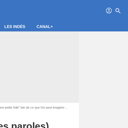
profil
search
LES INDÉS
CANAL+
ne petite folie" loin de ce que l’on peut imaginer…
es paroles)