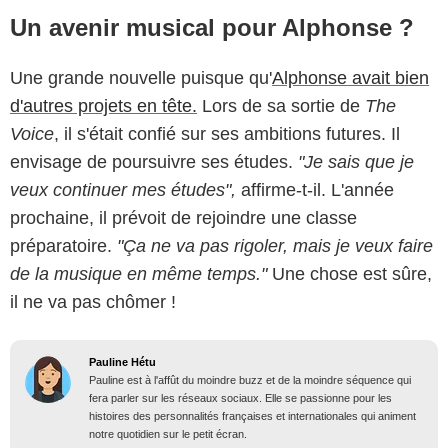
Un avenir musical pour Alphonse ?
Une grande nouvelle puisque qu'
Alphonse avait bien
d'autres projets en tête.
Lors de sa sortie de
The
Voice
, il s'était confié sur ses ambitions futures. Il
envisage de poursuivre ses études.
"Je sais que je
veux continuer mes études",
affirme-t-il. L'année
prochaine, il prévoit de rejoindre une classe
préparatoire.
"Ça ne va pas rigoler, mais je veux faire
de la musique en même temps."
Une chose est sûre,
il ne va pas chômer !
Pauline Hétu
Pauline est à l'affût du moindre buzz et de la moindre séquence qui
fera parler sur les réseaux sociaux. Elle se passionne pour les
histoires des personnalités françaises et internationales qui animent
notre quotidien sur le petit écran.