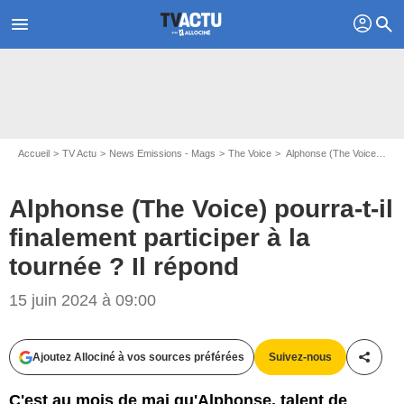
profil
menu
search
Accueil
TV Actu
News Emissions - Mags
The Voice
Alphonse (The Voice) pourra-t-il finalement participer à la tournée ? Il répond
Alphonse (The Voice) pourra-t-il
finalement participer à la
tournée ? Il répond
15 juin 2024 à 09:00
Capture d'écran The Voice / TF1
Ajoutez Allociné à vos sources préférées
Suivez-nous
Partag
C'est au mois de mai qu'Alphonse, talent de