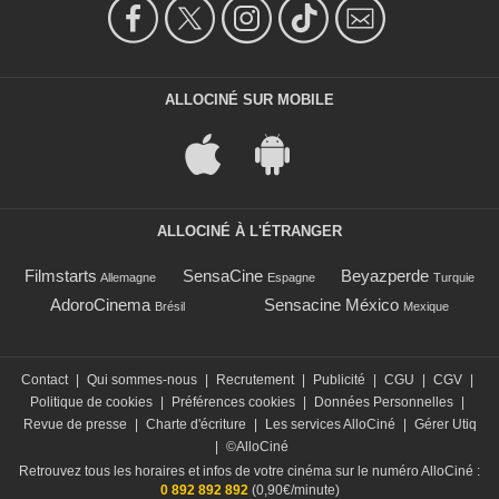
ALLOCINÉ SUR MOBILE
ALLOCINÉ À L'ÉTRANGER
Filmstarts
SensaCine
Beyazperde
Allemagne
Espagne
Turquie
AdoroCinema
Sensacine México
Brésil
Mexique
Contact
|
Qui sommes-nous
|
Recrutement
|
Publicité
|
CGU
|
CGV
|
Politique de cookies
|
Préférences cookies
|
Données Personnelles
|
Revue de presse
|
Charte d'écriture
|
Les services AlloCiné
|
Gérer Utiq
|
©AlloCiné
Retrouvez tous les horaires et infos de votre cinéma sur le numéro AlloCiné :
0 892 892 892
(0,90€/minute)