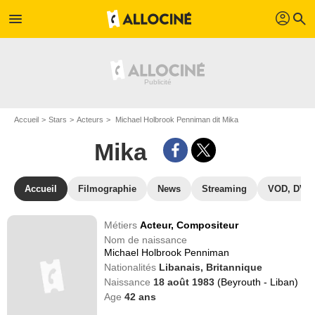
profil
menu
search
Accueil
Stars
Acteurs
Michael Holbrook Penniman dit Mika
Mika
Accueil
Filmographie
News
Streaming
VOD, DVD
Métiers
Acteur,
Compositeur
Nom de naissance
Michael Holbrook Penniman
Nationalités
Libanais,
Britannique
Naissance
18 août 1983
(Beyrouth - Liban)
Age
42
ans