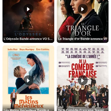
L'Odyssée Bande-annonce VO STFR
Le Triangle d'or Bande-annonce VF
Les Matins merveilleux Bande-annonce VF
De la Comédie-Française Teaser VF