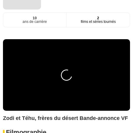
10
2
ans de carrière
films et séries tournés
Zodi et Téhu, frères du désert Bande-annonce VF
Filmographie