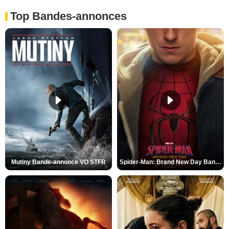
Top Bandes-annonces
Mutiny Bande-annonce VO STFR
Spider-Man: Brand New Day Bande-annonce VO STFR