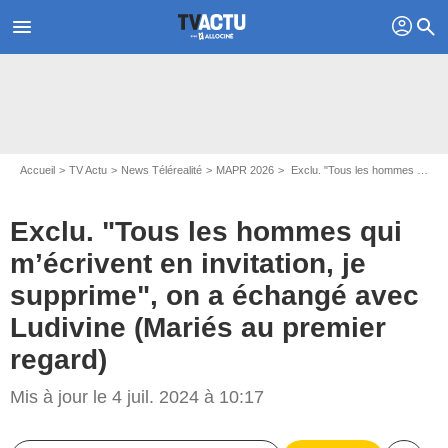
profil
menu
search
Accueil
TV Actu
News Télérealité
MAPR 2026
Exclu. "Tous les hommes qui m’écrivent en invitation, je supprime", on a échangé avec Ludivine (Mariés au premier regard)
Exclu. "Tous les hommes qui
m’écrivent en invitation, je
supprime", on a échangé avec
Ludivine (Mariés au premier
Capture d'écran Mariés au premier regard / M6
regard)
Mis à jour le 4 juil. 2024 à 10:17