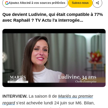
Ajoutez Allociné à vos sources préférées
Suivez-nous
Partag
Que devient Ludivine, qui était compatible à 77%
avec Raphaël ? TV Actu l'a interrogée...
INTERVIEW.
La saison 8 de
Mariés au premier
regard
s’est achevée lundi 24 juin sur M6. Bilan,