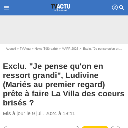
profil
menu
search
Accueil
TV Actu
News Télérealité
MAPR 2026
Exclu. "Je pense qu'on en ressort grandi", Ludivine (Mariés au premier regard) prête à faire La Villa des coeurs brisés ?
Exclu. "Je pense qu'on en
ressort grandi", Ludivine
(Mariés au premier regard)
prête à faire La Villa des coeurs
brisés ?
Mis à jour le 9 juil. 2024 à 18:11
Captures d'écran Mariés au premier regard / M6