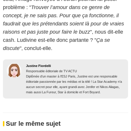
problème : "
Trouver l’amour dans ce genre de
concept, je ne sais pas. Pour que ça fonctionne, il
faudrait que les prétendants soient là pour de vraies
raisons et pas juste pour faire le buzz
", nous dit-elle
cash. Ludivine est-elle donc partante ? "
Ça se
discute
", conclut-elle.
Justine Fiordelli
Responsable éditoriale de TV ACTU
Diplômée d’un master à l’ESJ Paris, Justine est une responsable
éditoriale passionnée par les médias et la télé ! La Star Academy n’a
aucun secret pour elle, ayant grandi avec Jenifer et Nikos Aliagas,
mais aussi La Fureur, Star à domicile et Fort Boyard.
Sur le même sujet