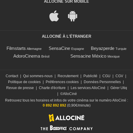
ALLOCINÉ SUR MOBILE
ALLOCINÉ À L'ÉTRANGER
Filmstarts
SensaCine
Beyazperde
Allemagne
Espagne
Turquie
AdoroCinema
Sensacine México
Brésil
Mexique
Contact
|
Qui sommes-nous
|
Recrutement
|
Publicité
|
CGU
|
CGV
|
Politique de cookies
|
Préférences cookies
|
Données Personnelles
|
Revue de presse
|
Charte d'écriture
|
Les services AlloCiné
|
Gérer Utiq
|
©AlloCiné
Retrouvez tous les horaires et infos de votre cinéma sur le numéro AlloCiné :
0 892 892 892
(0,90€/minute)