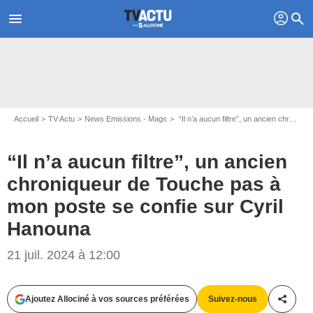
profil
menu
search
Accueil
TV Actu
News Emissions - Mags
“Il n’a aucun filtre”, un ancien chroniqueur de Touche pas à mon poste se confie sur Cyril Hanouna
“Il n’a aucun filtre”, un ancien
chroniqueur de Touche pas à
mon poste se confie sur Cyril
Hanouna
Capture d'écran Touche pas à mon poste / C8
21 juil. 2024 à 12:00
Ajoutez Allociné à vos sources préférées
Suivez-nous
Partag