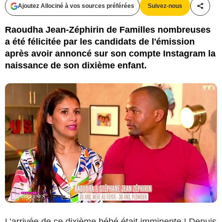
Ajoutez Allociné à vos sources préférées
Suivez-nous
Partag
Raoudha Jean-Zéphirin de Familles nombreuses
a été félicitée par les candidats de l'émission
après avoir annoncé sur son compte Instagram la
naissance de son dixième enfant.
L’arrivée de ce dixième bébé était imminente ! Depuis