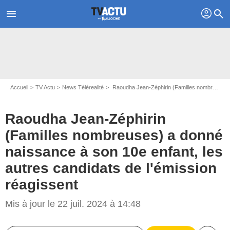
profil
menu
search
Accueil
TV Actu
News Télérealité
Raoudha Jean-Zéphirin (Familles nombreuses) a donné naissance à son 10e enfant, les autres candidats de l'émission réagissent
Raoudha Jean-Zéphirin
(Familles nombreuses) a donné
naissance à son 10e enfant, les
autres candidats de l'émission
réagissent
Capture d'écran TF1 - Familles nombreuses
Mis à jour le 22 juil. 2024 à 14:48