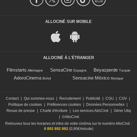
ALLOCINÉ SUR MOBILE
ALLOCINÉ À L'ÉTRANGER
Filmstarts
SensaCine
Beyazperde
Allemagne
Espagne
Turquie
AdoroCinema
Sensacine México
Brésil
Mexique
Contact
|
Qui sommes-nous
|
Recrutement
|
Publicité
|
CGU
|
CGV
|
Politique de cookies
|
Préférences cookies
|
Données Personnelles
|
Revue de presse
|
Charte d'écriture
|
Les services AlloCiné
|
Gérer Utiq
|
©AlloCiné
Retrouvez tous les horaires et infos de votre cinéma sur le numéro AlloCiné :
0 892 892 892
(0,90€/minute)