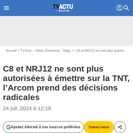
profil
menu
search
Accueil
TV Actu
News Emissions - Mags
C8 et NRJ12 ne sont plus autorisées à émettre sur la TNT, l’Arcom prend des décisions radicales
C8 et NRJ12 ne sont plus
autorisées à émettre sur la TNT,
l’Arcom prend des décisions
radicales
24 juil. 2024 à 12:18
Capture d'écran PAF / C8
Ajoutez Allociné à vos sources préférées
Suivez-nous
Partag