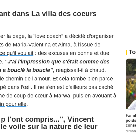
ant dans La villa des coeurs
ner la page, la "love coach" a décidé d'organiser
ts de Maria-Valentina et Alma, à l'issue de
To
e qu'il voulait
: des excuses en bonne et due
e.
"J'ai l'impression que c'était comme des
n a bouclé la boucle"
, réagissait-il à chaud,
 le chemin de l'amour. Et cela tombe bien parce
é dans l'œil. Il ne s'en est d'ailleurs pas caché
me de coup de cœur à Marwa, puis en avouant à
in pour elle
.
Famil
 l'ont compris...", Vincent
poids
e voile sur la nature de leur
conse
diman