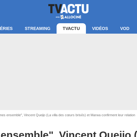
ÉRIES
STREAMING
TVACTU
VIDÉOS
VOD
s ensemble", Vincent Queijo (La villa des cœurs brisés) et Marwa confirment leur relation
an La villa des coeurs brisés / TFX
semble", Vincent Queijo (L