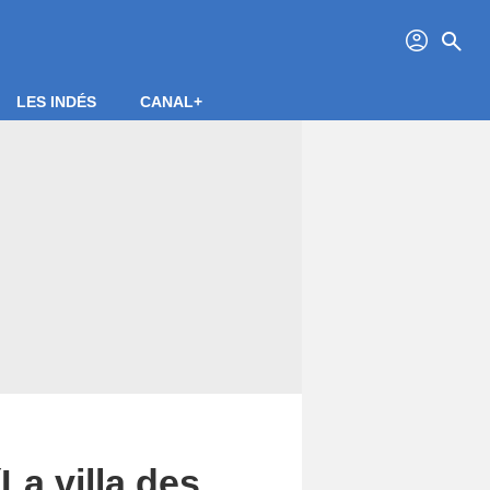
profil
search
LES INDÉS
CANAL+
a villa des