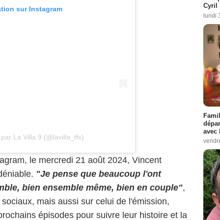
Cyril
ation sur Instagram
lundi 
Famil
dépar
avec 
ar La Villa 9 (@lavilla_tfx)
vendre
agram, le mercredi 21 août 2024, Vincent
ndéniable.
"Je pense que beaucoup l'ont
ble, bien ensemble même, bien en couple"
,
 sociaux, mais aussi sur celui de l'émission,
 prochains épisodes pour suivre leur histoire et la