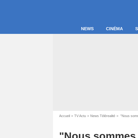
NEWS
CINÉMA
S
Accueil
TV Actu
News Télérealité
"Nous somme
Capture d'écr
"Nous sommes en