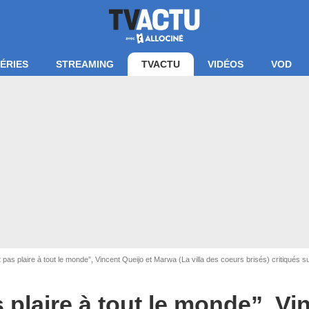
ÉRIES
STREAMING
TVACTU
VIDÉOS
VOD
pas plaire à tout le monde”, Vincent Queijo et Marwa (La villa des coeurs brisés) critiqués sur
an La villa des coeurs brisés / TFX
 plaire à tout le monde”, Vi