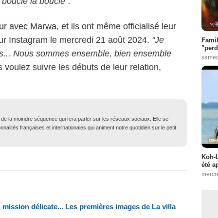
a bouclé la boucle".
our avec Marwa
, et ils ont même officialisé leur
sur Instagram le mercredi 21 août 2024.
"Je
Famil
"perd
is... Nous sommes ensemble, bien ensemble
samed
 voulez suivre les débuts de leur relation,
t de la moindre séquence qui fera parler sur les réseaux sociaux. Elle se
nalités françaises et internationales qui animent notre quotidien sur le petit
Koh-L
été a
mercr
mission délicate... Les premières images de La villa