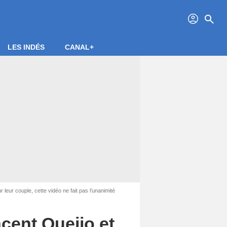
profil
search
LES INDÉS
CANAL+
 leur couple, cette vidéo ne fait pas l’unanimité
ncent Queijo et