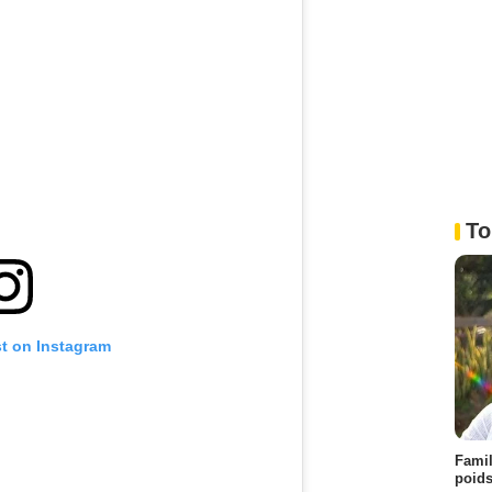
To
st on Instagram
Famil
poids