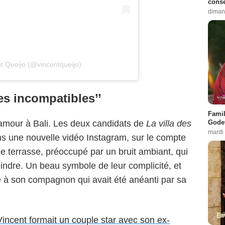
conse
diman
t Queijo (@vincentqueijo)
es incompatibles’’
Famil
Godet
t amour à Bali. Les deux candidats de
La villa des
mardi
ns une nouvelle vidéo Instagram, sur le compte
ne terrasse, préoccupé par un bruit ambiant, qui
reindre. Un beau symbole de leur complicité, et
 à son compagnon qui avait été anéanti par sa
Vincent formait un couple star avec son ex-