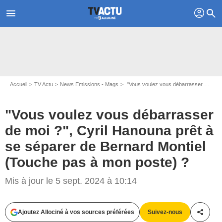
profil
menu
search
Accueil
TV Actu
News Emissions - Mags
"Vous voulez vous débarrasser de moi ?", Cyril Hanouna prêt à se séparer de Bernard Montiel (Touche pas à mon poste) ?
"Vous voulez vous débarrasser
de moi ?", Cyril Hanouna prêt à
se séparer de Bernard Montiel
(Touche pas à mon poste) ?
Mis à jour le 5 sept. 2024 à 10:14
Capture d'écran Touche pas à mon poste / C8
Ajoutez Allociné à vos sources préférées
Suivez-nous
Partag