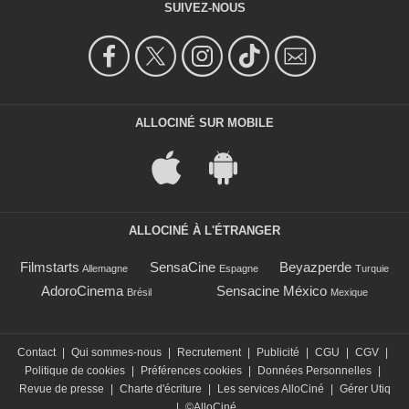
SUIVEZ-NOUS
ALLOCINÉ SUR MOBILE
ALLOCINÉ À L'ÉTRANGER
Filmstarts
SensaCine
Beyazperde
Allemagne
Espagne
Turquie
AdoroCinema
Sensacine México
Brésil
Mexique
Contact
|
Qui sommes-nous
|
Recrutement
|
Publicité
|
CGU
|
CGV
|
Politique de cookies
|
Préférences cookies
|
Données Personnelles
|
Revue de presse
|
Charte d'écriture
|
Les services AlloCiné
|
Gérer Utiq
|
©AlloCiné