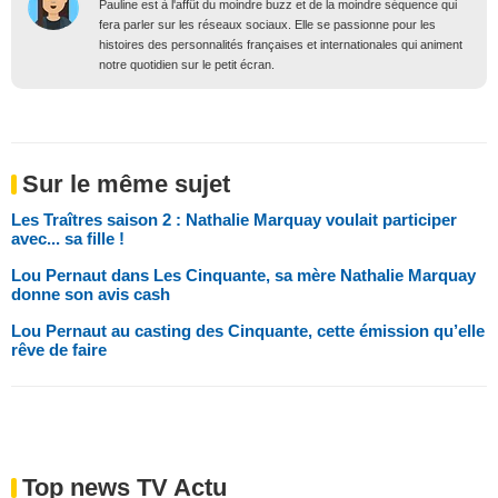
Pauline est à l'affût du moindre buzz et de la moindre séquence qui
fera parler sur les réseaux sociaux. Elle se passionne pour les
histoires des personnalités françaises et internationales qui animent
notre quotidien sur le petit écran.
Sur le même sujet
Les Traîtres saison 2 : Nathalie Marquay voulait participer
avec... sa fille !
Lou Pernaut dans Les Cinquante, sa mère Nathalie Marquay
donne son avis cash
Lou Pernaut au casting des Cinquante, cette émission qu’elle
rêve de faire
Top news TV Actu