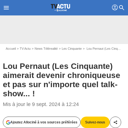
profil
menu
search
Accueil
TV Actu
News Télérealité
Les Cinquante
Lou Pernaut (Les Cinquante) aimerait devenir chroniqueuse et pas sur n'importe quel talk-show... !
Lou Pernaut (Les Cinquante)
aimerait devenir chroniqueuse
et pas sur n'importe quel talk-
show... !
Mis à jour le 9 sept. 2024 à 12:24
Captures d'écran Les Cinquante / W9
Ajoutez Allociné à vos sources préférées
Suivez-nous
Partag