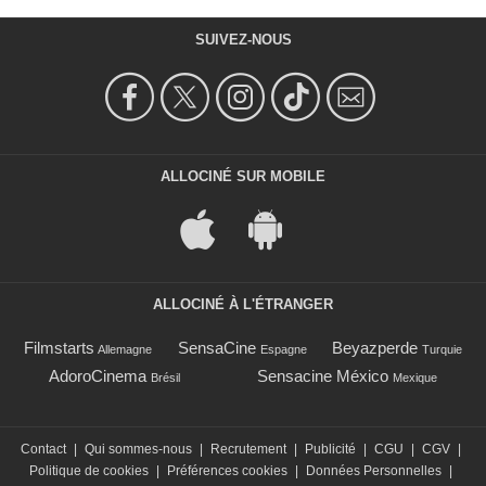
SUIVEZ-NOUS
ALLOCINÉ SUR MOBILE
ALLOCINÉ À L'ÉTRANGER
Filmstarts
SensaCine
Beyazperde
Allemagne
Espagne
Turquie
AdoroCinema
Sensacine México
Brésil
Mexique
Contact
|
Qui sommes-nous
|
Recrutement
|
Publicité
|
CGU
|
CGV
|
Politique de cookies
|
Préférences cookies
|
Données Personnelles
|