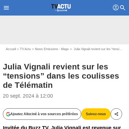
profil
menu
search
Accueil
TV Actu
News Emissions - Mags
Julia Vignali revient sur les “tensions” dans les coulisses de Télématin
Julia Vignali revient sur les
“tensions” dans les coulisses
de Télématin
Capture d'écran Télématin - France 2
20 sept. 2024 à 12:00
Ajoutez Allociné à vos sources préférées
Suivez-nous
Partag
Invitée du Buzz TV, Julia Vignali est revenue sur