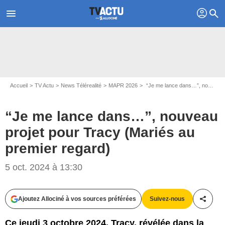
profil
menu
search
Accueil
TV Actu
News Télérealité
MAPR 2026
“Je me lance dans…”, nouveau projet pour Tracy (Mariés au premier regard)
“Je me lance dans…”, nouveau
projet pour Tracy (Mariés au
premier regard)
Capture d'écran Mariés au premier regard / M6
5 oct. 2024 à 13:30
Ajoutez Allociné à vos sources préférées
Suivez-nous
Partag
Ce jeudi 3 octobre 2024, Tracy, révélée dans la