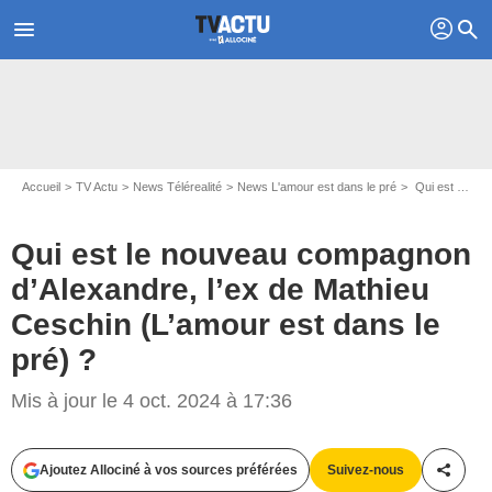
profil
menu
search
Accueil
TV Actu
News Télérealité
News L'amour est dans le pré
Qui est le nouveau compagnon d’Alexandre, l’ex de Mathieu Ceschin (L’amour est dans le pré) ?
Qui est le nouveau compagnon
d’Alexandre, l’ex de Mathieu
Ceschin (L’amour est dans le
pré) ?
Instagram @tola_alexandre @mathieu.ceschin
Mis à jour le 4 oct. 2024 à 17:36
Ajoutez Allociné à vos sources préférées
Suivez-nous
Partag