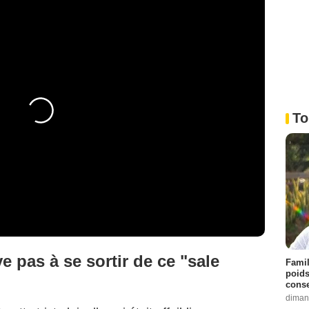
To
e pas à se sortir de ce "sale
Famil
poids
conse
diman