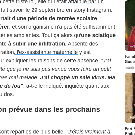
tte triste loi, elle qui était
affaiblie par un
 fait savoir le 29 septembre en story Instagram.
rtait d'une période de rentrée scolaire
érer
, et son organisme n'a pas été suffisamment
téries ambiantes. Tout ça alors qu'
une sciatique
te à subir une infiltration.
Absente des
ration,
l'ex-assistante maternelle
y est
Famil
ur expliquer les raisons de cette absence.
"J’ai
Godet
mardi
ité que je ne suis pas venue vous faire un petit
s pas mal malade.
J’ai choppé un sale virus. Ma
c de fou"
, a-t-elle indiqué, inquiète quant aux
u dos.
ion prévue dans les prochains
Fort 
nt reparties de plus belle.
"J’étais vraiment à
Phili