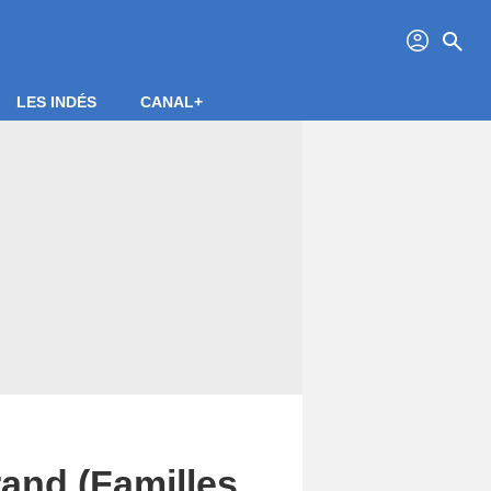
profil
search
LES INDÉS
CANAL+
and (Familles