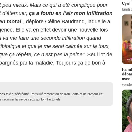
Cyril
it peu mieux. Mais ce qui a été compliqué pour
lundi 
t d’éternuer,
ça a foutu en l’air mon infiltration
 au moral
"
, déplore Céline Baudrand, laquelle a
ence. Elle va en effet devoir une nouvelle fois
Il va me faire une seconde infiltration quand
ibiotique et que je me serai calmée sur la toux,
 que ça répète, ce n’est pas la peine"
. Seul lot de
pargnés par la maladie. Toujours ça de bon à
Famil
dépar
avec 
vendre
ons télé et téléréalité. Particulièrement fan de Koh Lanta et de l'Amour est
 raconter la vie de ceux qui font l'actu télé.