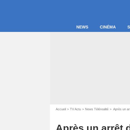
NEWS
CINÉMA
S
Accueil
TV Actu
News Télérealité
Après un ar
Capture d'
Après un arrêt 