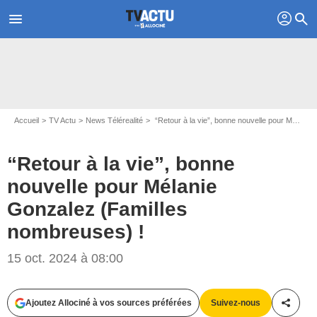
profil
menu
search
Accueil
TV Actu
News Télérealité
“Retour à la vie”, bonne nouvelle pour Mélanie Gonzalez (Familles nombreuses) !
“Retour à la vie”, bonne
nouvelle pour Mélanie
Gonzalez (Familles
nombreuses) !
Capture d'écran Familles nombreuses : la vie en XXL / TF1
15 oct. 2024 à 08:00
Ajoutez Allociné à vos sources préférées
Suivez-nous
Partag