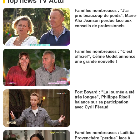
Top news TV Actu
Familles nombreuses : "J'ai
pris beaucoup de poids", Marie-
Alix Jeanson perdue face aux
conseils de professionels
Familles nombreuses : “C’est
officiel”, Céline Godet annonce
une grande nouvelle !
Fort Boyard : “La journée a été
très longue”, Philippe Risoli
balance sur sa participation
avec Cyril Féraud
Familles nombreuses : Laëtitia
Provenchère "perdue" face à