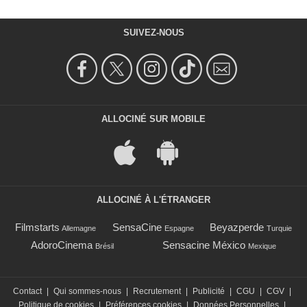
SUIVEZ-NOUS
ALLOCINÉ SUR MOBILE
ALLOCINÉ À L'ÉTRANGER
Filmstarts
SensaCine
Beyazperde
Allemagne
Espagne
Turquie
AdoroCinema
Sensacine México
Brésil
Mexique
Contact
|
Qui sommes-nous
|
Recrutement
|
Publicité
|
CGU
|
CGV
|
Politique de cookies
|
Préférences cookies
|
Données Personnelles
|