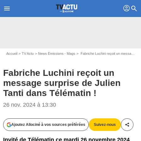
profil
menu
search
Accueil
TV Actu
News Emissions - Mags
Fabriche Luchini reçoit un message surprise de Julien Tanti dans Télématin !
Fabriche Luchini reçoit un
message surprise de Julien
Tanti dans Télématin !
Capture d'écran Télématin / France 2
26 nov. 2024 à 13:30
Ajoutez Allociné à vos sources préférées
Suivez-nous
Partag
Invité de Télématin ce mardi 26 novembre 2024