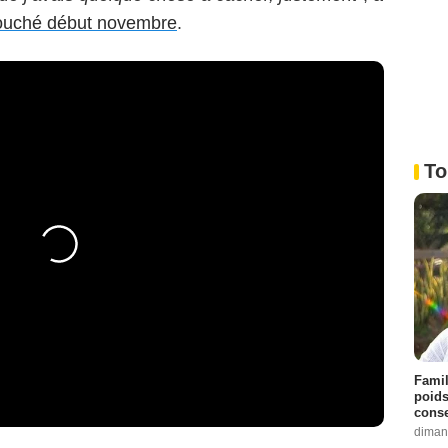
couché début novembre
.
To
Famil
poids
conse
diman