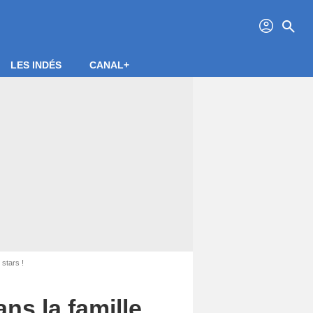
profil
search
LES INDÉS
CANAL+
stars !
s la famille