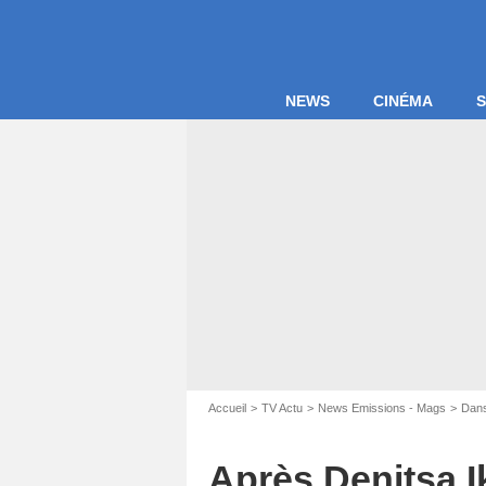
NEWS
CINÉMA
S
Accueil
TV Actu
News Emissions - Mags
Dans
Capture d'
Après Denitsa 