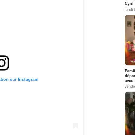
Cyril
lundi 
Famil
dépar
ation sur Instagram
avec 
vendre