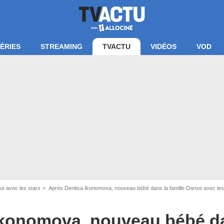
ÉRIES
STREAMING
TVACTU
VIDÉOS
VOD
e avec les stars
Après Denitsa Ikonomova, nouveau bébé dans la famille Danse avec les 
écran Danse avec les stars / TF1
Ikonomova, nouveau bébé dan