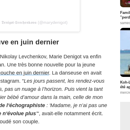
Famil
"perd
𝖓𝖎𝖌𝖔𝖙-𝕷𝖊𝖛𝖈𝖍𝖊𝖓𝖐𝖔𝖛𝖆 (@marydenigot)
samed
e en juin dernier
Nikolay Levchenkov, Marie Denigot va enfin
n. Une très bonne nouvelle pour la jeune
couche en juin dernier
. La danseuse en avait
stagram. "
Les jours passent, les rendez-vous
Koh-L
été a
 pas un nuage à l’horizon. Puis vient la tant
mercr
ier bébé d’amour dans la main, celle de mon
 de l’échographiste
: 'Madame, je n’ai pas une
 n’évolue plus
’
", avait-elle notamment écrit.
oudé son couple.