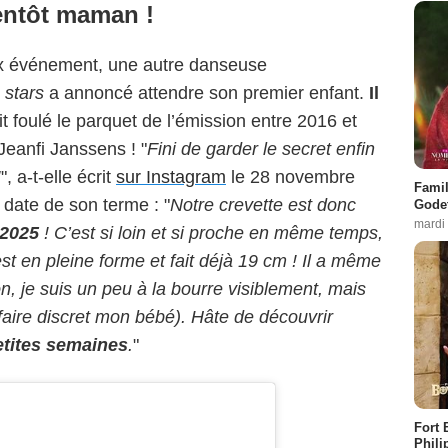
entôt maman !
ux événement, une autre danseuse
 stars
a annoncé attendre son premier enfant.
Il
it foulé le parquet de l’émission entre 2016 et
Jeanfi Janssens ! "
Fini de garder le secret enfin
!
", a-t-elle écrit
sur Instagram
le 28 novembre
Famil
 date de son terme : "
Notre crevette est donc
Godet
mardi
 2025
! C’est si loin et si proche en même temps,
st en pleine forme et fait déjà 19 cm ! Il a même
on, je suis un peu à la bourre visiblement, mais
 faire discret mon bébé). Hâte de découvrir
etites semaines
.
"
Fort 
Phili