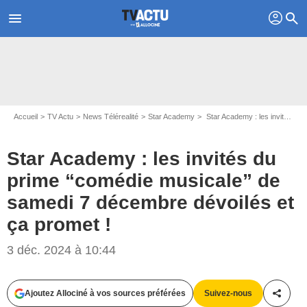
profil
menu
search
Accueil
TV Actu
News Télérealité
Star Academy
Star Academy : les invités du prime “comédie musicale” de samedi 7 décembre dévoilés et ça promet !
Star Academy : les invités du
prime “comédie musicale” de
samedi 7 décembre dévoilés et
ça promet !
3 déc. 2024 à 10:44
Capture d'écran Star Academy / TF1
Ajoutez Allociné à vos sources préférées
Suivez-nous
Partag