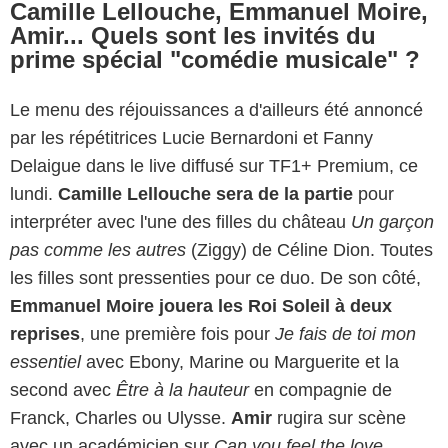
Camille Lellouche, Emmanuel Moire,
Amir... Quels sont les invités du
prime spécial "comédie musicale" ?
Le menu des réjouissances a d'ailleurs été annoncé
par les répétitrices Lucie Bernardoni et Fanny
Delaigue dans le live diffusé sur TF1+ Premium, ce
lundi.
Camille Lellouche sera de la partie
pour
interpréter avec l'une des filles du château
Un garçon
pas comme les autres
(Ziggy) de Céline Dion. Toutes
les filles sont pressenties pour ce duo. De son côté,
Emmanuel Moire jouera les Roi Soleil à deux
reprises
, une première fois pour
Je fais de toi mon
essentiel
avec Ebony, Marine ou Marguerite et la
second avec
Être à la hauteur
en compagnie de
Franck, Charles ou Ulysse.
Amir
rugira sur scène
avec un académicien sur
Can you feel the love