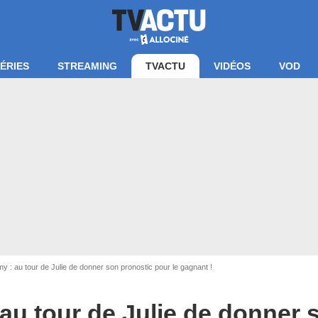
ÉRIES
STREAMING
TVACTU
VIDÉOS
VOD
e d'écran Star Academy / TF1
 : au tour de Julie de donner son pronostic pour le gagnant !
au tour de Julie de donner 