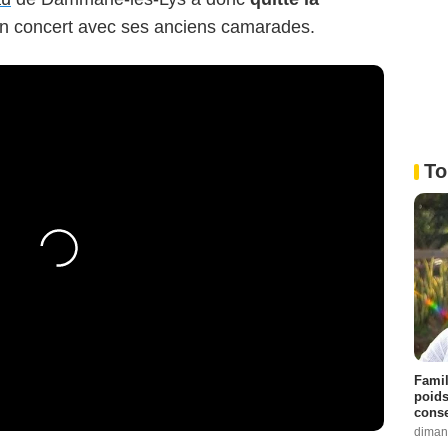
un concert avec ses anciens camarades.
To
Famil
poids
conse
diman