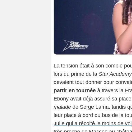
La tension était à son comble po
lors du prime de la
Star Academy
devaient tout donner pour convain
partir en tournée
à travers la Fr
Ebony avait déjà assuré sa place
malade
de Serge Lama, tandis qu
leur place à bord du bus de la tou
Julie qui a récolté le moins de vo
très proche de Masseo au châte