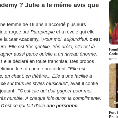
ademy ? Julie a le même avis que
eune femme de 19 ans a accordé plusieurs
 interrogée par
Purepeople
et a révélé qui elle
de la Star Academy. "
Pour moi, aujourd'hui,
c'est
e. Elle est très gentille, très drôle, elle est là
Famil
 gagner aussi parce qu'elle a un niveau énorme.
Godet
mardi
a-t-elle déclaré en toute franchise. Des propos
liminé lors du prime précédent. "
Elle est
 en chant, en théâtre... Elle a une facilité à
nce
sur tous les styles musicaux
", avait-il confié
ajoutant : "
C'est elle qui doit gagner pour moi.
très humble. À chaque fois qu'on la complimente,
C'est ce qui fait d'elle
une personne
Fort 
Phili