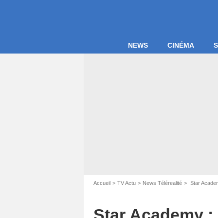
NEWS
CINÉMA
S
Captur
Accueil
TV Actu
News Télérealité
Star Academy
Star Academy : 