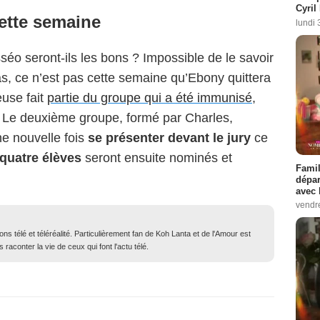
Cyril
ette semaine
lundi 
séo seront-ils les bons ? Impossible de le savoir
s, ce n’est pas cette semaine qu’Ebony quittera
euse fait
partie du groupe qui a été immunisé
,
. Le deuxième groupe, formé par Charles,
e nouvelle fois
se présenter devant le jury
ce
quatre élèves
seront ensuite nominés et
Famil
dépar
avec 
vendre
ons télé et téléréalité. Particulièrement fan de Koh Lanta et de l'Amour est
 raconter la vie de ceux qui font l'actu télé.