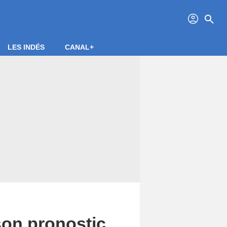
profil
search
LES INDÉS
CANAL+
son pronostic