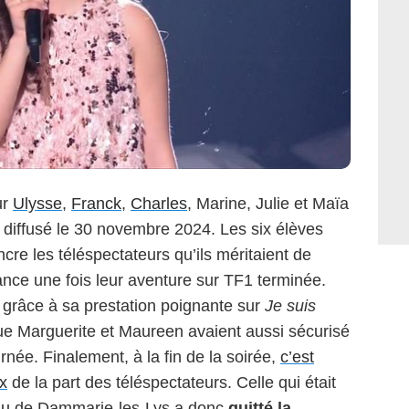
ur
Ulysse
,
Franck
,
Charles
, Marine, Julie et Maïa
diffusé le 30 novembre 2024. Les six élèves
cre les téléspectateurs qu’ils méritaient de
ance une fois leur aventure sur TF1 terminée.
 grâce à sa prestation poignante sur
Je suis
e Marguerite et Maureen avaient aussi sécurisé
rnée. Finalement, à la fin de la soirée,
c’est
ix
de la part des téléspectateurs. Celle qui était
au
de Dammarie-les-Lys a donc
quitté la