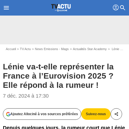
profil
menu
search
Accueil
TV Actu
News Emissions - Mags
Actualités Star Academy
Lénie va-t-elle représenter la France à l’Eurovision 2025 ? Elle répond à la rumeur !
Lénie va-t-elle représenter la
France à l’Eurovision 2025 ?
Elle répond à la rumeur !
7 déc. 2024 à 17:30
Capture d'écran La Boîte à questions / Canal+
Ajoutez Allociné à vos sources préférées
Suivez-nous
Partag
Depuis quelques jours, la rumeur court que Lénie